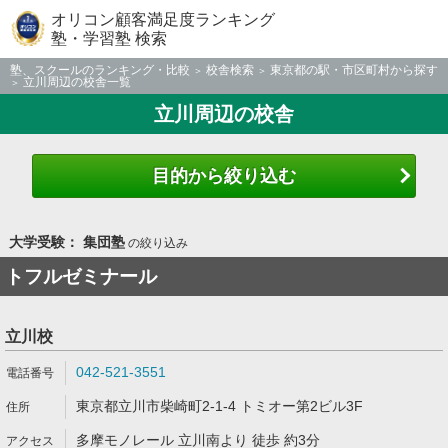
オリコン顧客満足度ランキング
塾・学習塾 検索
塾、スクールのランキング・比較
校舎検索
東京都の駅・市区町村から探す
立川周辺の校舎一覧
立川周辺の校舎
目的から絞り込む
大学受験： 集団塾
の絞り込み
トフルゼミナール
立川校
042-521-3551
東京都立川市柴崎町2-1-4 トミオー第2ビル3F
多摩モノレール 立川南より 徒歩 約3分