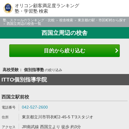
オリコン顧客満足度ランキング
塾・学習塾 検索
塾、スクールのランキング・比較
校舎検索
東京都の駅・市区町村から探す
西国立周辺の校舎一覧
西国立周辺の校舎
目的から絞り込む
高校受験： 個別指導塾
の絞り込み
ITTO個別指導学院
西国立駅前校
042-527-2600
東京都立川市羽衣町2-45-5 T'3スタジオ
JR南武線 西国立より 徒歩 約3分