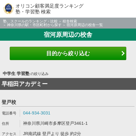
オリコン顧客満足度ランキング
塾・学習塾 検索
塾、スクールのランキング・比較
校舎検索
神奈川県の駅・市区町村から探す
宿河原周辺の校舎一覧
宿河原周辺の校舎
目的から絞り込む
中学生 学習塾
の絞り込み
早稲田アカデミー
登戸校
044-934-3031
神奈川県川崎市多摩区登戸3461-1
JR南武線 登戸より 徒歩 約2分