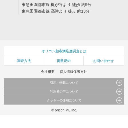
東急田園都市線 梶が谷より 徒歩 約9分
東急田園都市線 高津より 徒歩 約13分
オリコン顧客満足度調査とは
調査方法
掲載規約
お問い合わせ
会社概要
個人情報保護方針
引用・転載について
利用者の声について
当サイトで公開されている情報（文字、写真、イラスト、画像データ等）及びこれらの配
置・編集および構造などについての著作権は株式会社oricon MEに帰属しております。
クッキーの使用について
当サイトに掲載している内容はすべてサービスの利用者が提出された見解・感想です。
これらの情報を権利者の許可なく無断転載・複製などの二次利用を行うことは固く禁じて
弊社が内容について正確性を含め一切保証するものではありません。
おります。
© oricon ME inc.
このサイトでは Cookie を使用して、ユーザーに合わせたコンテンツや広告の表示、ソー
弊社の見解・ 意見ではないことをご理解いただいた上でご覧ください。
シャル メディア機能の提供、広告の表示回数やクリック数の測定を行っています。
また、ユーザーによるサイトの利用状況についても情報を収集し、ソーシャル メディア
や広告配信、データ解析の各パートナーに提供しています。