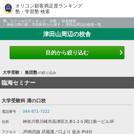
オリコン顧客満足度ランキング
塾・学習塾 検索
塾、スクールのランキング・比較
校舎検索
神奈川県の駅・市区町村から探す
津田山周辺の校舎一覧
津田山周辺の校舎
目的から絞り込む
大学受験： 集団塾
の絞り込み
臨海セミナー
大学受験科 溝の口校
044-871-7222
神奈川県川崎市高津区久本1-2-5 関口第一ビル3F
JR南武線 武蔵溝ノ口より 徒歩 約4分