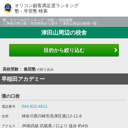
オリコン顧客満足度ランキング
塾・学習塾 検索
塾、スクールのランキング・比較
校舎検索
神奈川県の駅・市区町村から探す
津田山周辺の校舎一覧
津田山周辺の校舎
目的から絞り込む
高校受験： 集団塾
の絞り込み
早稲田アカデミー
溝の口校
044-822-4611
神奈川県川崎市高津区溝口2-11-8
JR南武線 武蔵溝ノ口より 徒歩 約4分