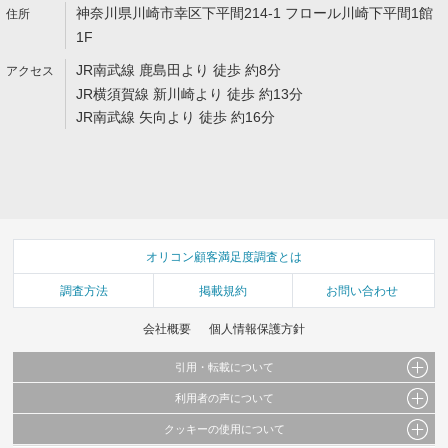
神奈川県川崎市幸区下平間214-1 フロール川崎下平間1館
1F
JR南武線 鹿島田より 徒歩 約8分
JR横須賀線 新川崎より 徒歩 約13分
JR南武線 矢向より 徒歩 約16分
オリコン顧客満足度調査とは
調査方法
掲載規約
お問い合わせ
会社概要
個人情報保護方針
引用・転載について
利用者の声について
当サイトで公開されている情報（文字、写真、イラスト、画像データ等）及びこれらの配
置・編集および構造などについての著作権は株式会社oricon MEに帰属しております。
クッキーの使用について
当サイトに掲載している内容はすべてサービスの利用者が提出された見解・感想です。
これらの情報を権利者の許可なく無断転載・複製などの二次利用を行うことは固く禁じて