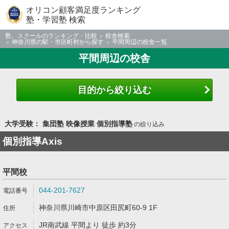
オリコン顧客満足度ランキング
塾・学習塾 検索
塾、スクールのランキング・比較
校舎検索
神奈川県の駅・市区町村から探す
平間周辺の校舎一覧
平間周辺の校舎
目的から絞り込む
大学受験： 集団塾 映像授業 個別指導塾
の絞り込み
個別指導Axis
平間校
044-201-7627
神奈川県川崎市中原区田尻町60-9 1F
JR南武線 平間より 徒歩 約3分