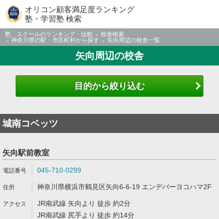
オリコン顧客満足度ランキング
塾・学習塾 検索
塾、スクールのランキング・比較
校舎検索
神奈川県の駅・市区町村から探す
矢向周辺の校舎一覧
矢向周辺の校舎
目的から絞り込む
城南コベッツ
矢向駅前教室
045-710-0299
神奈川県横浜市鶴見区矢向6-6-19 エンデバーヨコハマ2F
JR南武線 矢向より 徒歩 約2分
JR南武線 尻手より 徒歩 約14分