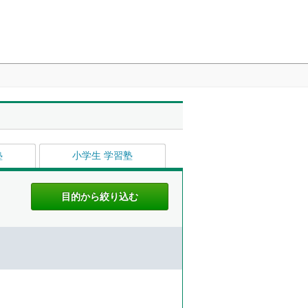
塾
小学生 学習塾