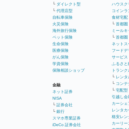
└
ダイレクト型
ハウスク
└
代理店型
コインラ
自転車保険
食材宅配
火災保険
└
首都圏
海外旅行保険
ミールキ
ペット保険
└
首都圏
生命保険
ネットス
医療保険
フードデ
がん保険
サービス
学資保険
ふるさと
保険相談ショップ
トランク
└
レンタ
└
コンテ
金融
└
宅配型
ネット証券
引越し会
NISA
カーシェ
└
証券会社
レンタカ
└
銀行
格安レン
スマホ専業証券
カーリー
iDeCo 証券会社