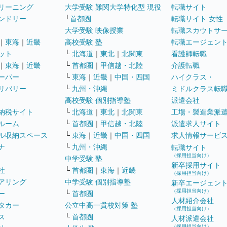
リーニング
大学受験 難関大学特化型 現役
転職サイト
ンドリー
└
首都圏
転職サイト 女性
大学受験 映像授業
転職スカウトサ
｜
東海
｜
近畿
高校受験 塾
転職エージェン
ット
└
北海道
｜
東北
｜
北関東
看護師転職
｜
東海
｜
近畿
└
首都圏
｜
甲信越・北陸
介護転職
ーパー
└
東海
｜
近畿
｜
中国・四国
ハイクラス・
リバリー
└
九州・沖縄
ミドルクラス転
高校受験 個別指導塾
派遣会社
納税サイト
└
北海道
｜
東北
｜
北関東
工場・製造業派
ルーム
└
首都圏
｜
甲信越・北陸
派遣求人サイト
ル収納スペース
└
東海
｜
近畿
｜
中国・四国
求人情報サービ
ナ
└
九州・沖縄
転職サイト
（採用担当向け）
中学受験 塾
新卒採用サイト
社
└
首都圏
｜
東海
｜
近畿
（採用担当向け）
アリング
中学受験 個別指導塾
新卒エージェン
（採用担当向け）
ー
└
首都圏
人材紹介会社
タカー
公立中高一貫校対策 塾
（採用担当向け）
ス
└
首都圏
人材派遣会社
（採用担当向け）