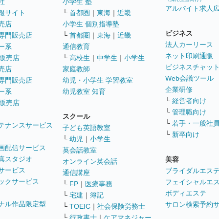
社
小学生 塾
アルバイト求人
報サイト
└
首都圏
｜
東海
｜
近畿
売店
小学生 個別指導塾
ビジネス
専門販売店
└
首都圏
｜
東海
｜
近畿
法人カーリース
ー系
通信教育
ネット印刷通販
販売店
└
高校生
｜
中学生
｜
小学生
ビジネスチャッ
売店
家庭教師
Web会議ツール
専門販売店
幼児・小学生 学習教室
企業研修
ー系
幼児教室 知育
└
経営者向け
販売店
└
管理職向け
スクール
└
若手・一般社
テナンスサービス
子ども英語教室
└
新卒向け
└
幼児
｜
小学生
画配信サービス
英会話教室
真スタジオ
美容
オンライン英会話
サービス
ブライダルエス
通信講座
ックサービス
フェイシャルエ
└
FP
｜
医療事務
ボディエステ
└
宅建
｜
簿記
ナル作品限定型
サロン検索予約
└
TOEIC
｜
社会保険労務士
└
行政書士
｜
ケアマネジャー