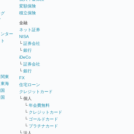
変額保険
積立保険
ング
グ
金融
ネット証券
ウンター
NISA
イト
└
証券会社
リ
└
銀行
iDeCo
└
証券会社
└
銀行
｜
関東
FX
｜
東海
住宅ローン
四国
クレジットカード
全国
└ 個人
ス
└
年会費無料
└
クレジットカード
└
ゴールドカード
└
プラチナカード
└ 法人