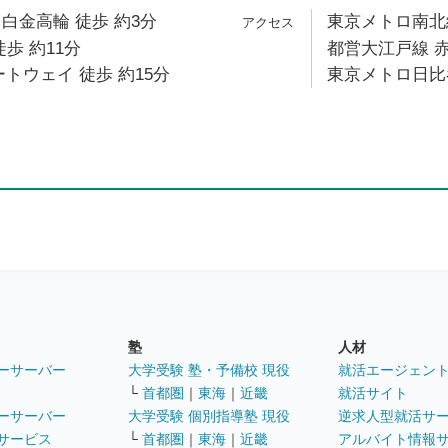
白金高輪 徒歩 約3分
東京メトロ南北線
歩 約11分
都営大江戸線 赤
ートウェイ 徒歩 約15分
東京メトロ日比谷
塾
人材
ーサーバー
大学受験 塾・予備校 現役
就活エージェン
└
首都圏
｜
東海
｜
近畿
就活サイト
ーサーバー
大学受験 個別指導塾 現役
逆求人型就活サ
サービス
└
首都圏
｜
東海
｜
近畿
アルバイト情報