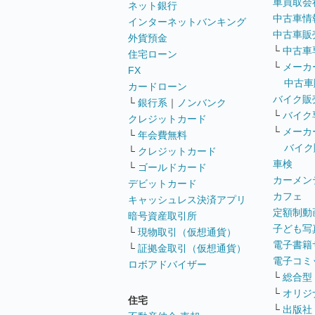
車買取会
ネット銀行
中古車情
インターネットバンキング
中古車販
外貨預金
└
中古車
住宅ローン
└
メーカ
FX
中古車
カードローン
バイク販
└
銀行系
｜
ノンバンク
└
バイク
クレジットカード
└
メーカ
└
年会費無料
バイク
└
クレジットカード
車検
└
ゴールドカード
カーメン
デビットカード
カフェ
キャッシュレス決済アプリ
定額制動
暗号資産取引所
子ども写
└
現物取引（仮想通貨）
電子書籍
└
証拠金取引（仮想通貨）
電子コミ
ロボアドバイザー
└
総合型
└
オリジ
住宅
└
出版社