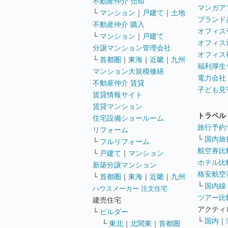
不動産仲介 売却
マンガア
└
マンション
｜
戸建て
｜
土地
ブランド
不動産仲介 購入
オフィス
└
マンション
｜
戸建て
オフィス
分譲マンション管理会社
オフィス
└
首都圏
｜
東海
｜
近畿
｜
九州
福利厚生
マンション大規模修繕
電力会社
不動産仲介 賃貸
子ども見
賃貸情報サイト
賃貸マンション
トラベル
住宅設備ショールーム
旅行予約
リフォーム
└
国内旅
└
フルリフォーム
航空券比
└
戸建て
｜
マンション
ホテル比
新築分譲マンション
格安航空券
└
首都圏
｜
東海
｜
近畿
｜
九州
└
国内線
ハウスメーカー 注文住宅
ツアー比
建売住宅
アクティ
└
ビルダー
└
国内
｜
└
東北
｜
北関東
｜
首都圏