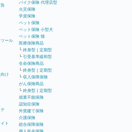
バイク保険 代理店型
広告
火災保険
学資保険
ペット保険
ペット保険 小型犬
ペット保険 猫
トツール
医療保険商品
└
終身型
｜
定期型
└
引受基準緩和型
生命保険商品
└
終身型
｜
定期型
員向け
└
収入保障保険
がん保険商品
└
終身型
｜
定期型
就業不能保険
テ
認知症保険
ステ
外貨建て保険
介護保険
サイト
総合保障保険
個人年金保険