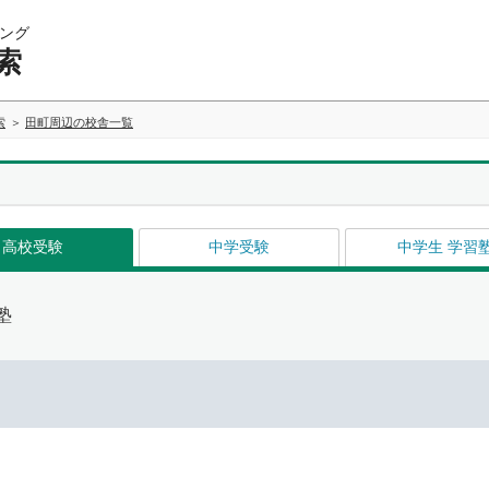
ング
索
索
田町周辺の校舎一覧
高校受験
中学受験
中学生 学習
塾