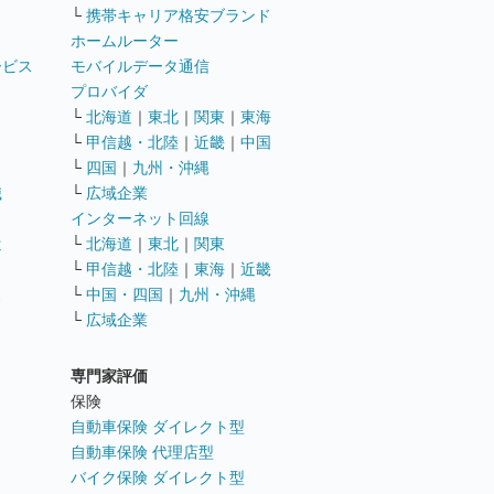
└
携帯キャリア格安ブランド
ホームルーター
ービス
モバイルデータ通信
ト
プロバイダ
└
北海道
｜
東北
｜
関東
｜
東海
└
甲信越・北陸
｜
近畿
｜
中国
└
四国
｜
九州・沖縄
職
└
広域企業
インターネット回線
遣
└
北海道
｜
東北
｜
関東
└
甲信越・北陸
｜
東海
｜
近畿
ス
└
中国・四国
｜
九州・沖縄
└
広域企業
専門家評価
ト
保険
自動車保険 ダイレクト型
自動車保険 代理店型
バイク保険 ダイレクト型