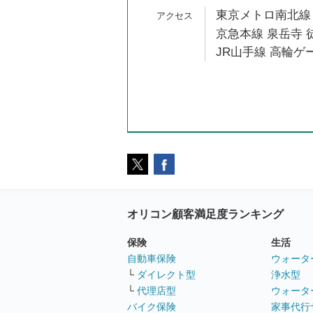
東京メトロ南北線 
京急本線 泉岳寺 徒
JR山手線 高輪ゲ
オリコン顧客満足度ランキング
保険
生活
自動車保険
ウォータ
└
ダイレクト型
浄水型
└
代理店型
ウォータ
バイク保険
家事代行