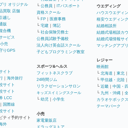
プリ オリジナル
└
公務員
｜
ITパスポート
ウエディング
品買取 店舗
資格スクール
ハウスウエディ
引越し
└
FP
｜
医療事務
格安ウエディン
通販
└
宅建
｜
簿記
結婚相談所
複合機
└
社会保険労務士
結婚式場相談カ
サービス
公務員試験予備校
結婚式場情報サ
 小売
法人向け英会話スクール
マッチングアプ
守りGPS
子どもプログラミング教室
レジャー
スポーツ&ヘルス
映画館
サイト
フィットネスクラブ
└
北海道
｜
東北
行
｜
海外旅行
24時間ジム
└
甲信越・北陸
較サイト
リラクゼーションサロン
└
近畿
｜
中国・
較サイト
キッズスイミングスクール
└
九州・沖縄
｜
 LCC
└
幼児
｜
小学生
カラオケボック
｜
国際線
テーマパーク
較サイト
小売
ビティ予約サイト
家電量販店
海外
ドラッグストア