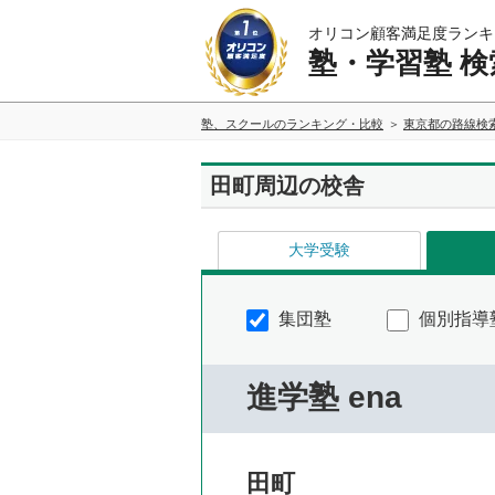
オリコン顧客満足度ランキ
塾・学習塾 検
塾、スクールのランキング・比較
東京都の路線検
田町周辺の校舎
大学受験
集団塾
個別指導
進学塾 ena
田町