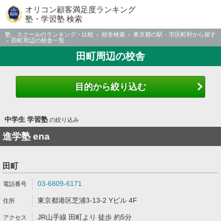
オリコン顧客満足度ランキング
塾・学習塾 検索
塾、スクールのランキング・比較
校舎検索
東京都の駅・市区町村から探す
田町周辺の校舎一覧
田町周辺の校舎
目的から絞り込む
中学生 学習塾
の絞り込み
進学塾 ena
田町
03-6809-6171
東京都港区芝浦3-13-2 Yビル 4F
JR山手線 田町より 徒歩 約5分