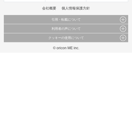
会社概要
個人情報保護方針
引用・転載について
利用者の声について
当サイトで公開されている情報（文字、写真、イラスト、画像データ等）及びこれらの配
置・編集および構造などについての著作権は株式会社oricon MEに帰属しております。
クッキーの使用について
当サイトに掲載している内容はすべてサービスの利用者が提出された見解・感想です。
これらの情報を権利者の許可なく無断転載・複製などの二次利用を行うことは固く禁じて
弊社が内容について正確性を含め一切保証するものではありません。
おります。
© oricon ME inc.
このサイトでは Cookie を使用して、ユーザーに合わせたコンテンツや広告の表示、ソー
弊社の見解・ 意見ではないことをご理解いただいた上でご覧ください。
シャル メディア機能の提供、広告の表示回数やクリック数の測定を行っています。
また、ユーザーによるサイトの利用状況についても情報を収集し、ソーシャル メディア
や広告配信、データ解析の各パートナーに提供しています。
各パートナーは、この情報とユーザーが各パートナーに提供した他の情報や、ユーザーが
各パートナーのサービスを使用したときに収集した他の情報を組み合わせて使用すること
があります。