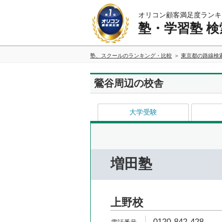
オリコン顧客満足度ランキ
塾・学習塾 検
塾、スクールのランキング・比較
東京都の路線検
鶯谷周辺の校舎
大学受験
増田塾
上野校
0120-842-428