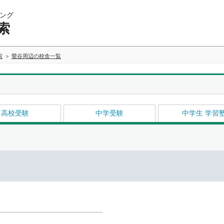
ング
索
索
鶯谷周辺の校舎一覧
高校受験
中学受験
中学生 学習