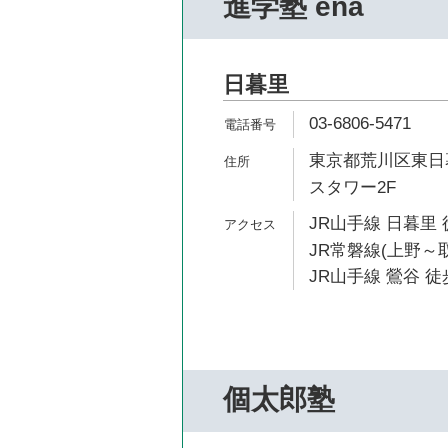
進学塾 ena
日暮里
03-6806-5471
東京都荒川区東日暮
スタワー2F
JR山手線 日暮里 
JR常磐線(上野～取
JR山手線 鶯谷 徒
個太郎塾