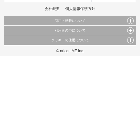
会社概要
個人情報保護方針
引用・転載について
利用者の声について
当サイトで公開されている情報（文字、写真、イラスト、画像データ等）及びこれらの配
置・編集および構造などについての著作権は株式会社oricon MEに帰属しております。
クッキーの使用について
当サイトに掲載している内容はすべてサービスの利用者が提出された見解・感想です。
これらの情報を権利者の許可なく無断転載・複製などの二次利用を行うことは固く禁じて
弊社が内容について正確性を含め一切保証するものではありません。
おります。
© oricon ME inc.
このサイトでは Cookie を使用して、ユーザーに合わせたコンテンツや広告の表示、ソー
弊社の見解・ 意見ではないことをご理解いただいた上でご覧ください。
シャル メディア機能の提供、広告の表示回数やクリック数の測定を行っています。
また、ユーザーによるサイトの利用状況についても情報を収集し、ソーシャル メディア
や広告配信、データ解析の各パートナーに提供しています。
各パートナーは、この情報とユーザーが各パートナーに提供した他の情報や、ユーザーが
各パートナーのサービスを使用したときに収集した他の情報を組み合わせて使用すること
があります。