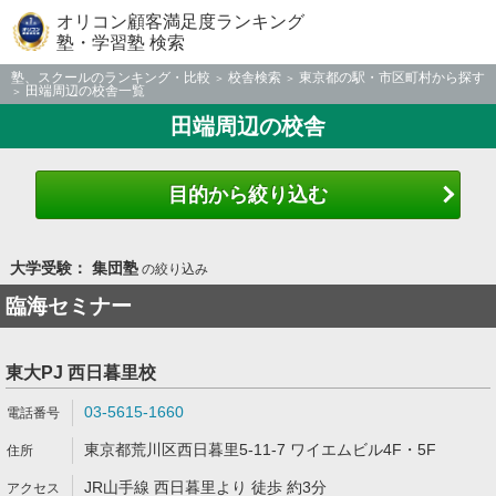
オリコン顧客満足度ランキング
塾・学習塾 検索
塾、スクールのランキング・比較
校舎検索
東京都の駅・市区町村から探す
田端周辺の校舎一覧
田端周辺の校舎
目的から絞り込む
大学受験： 集団塾
の絞り込み
臨海セミナー
東大PJ 西日暮里校
03-5615-1660
東京都荒川区西日暮里5-11-7 ワイエムビル4F・5F
JR山手線 西日暮里より 徒歩 約3分