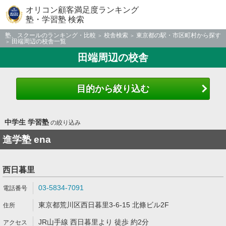
オリコン顧客満足度ランキング
塾・学習塾 検索
塾、スクールのランキング・比較
校舎検索
東京都の駅・市区町村から探す
田端周辺の校舎一覧
田端周辺の校舎
目的から絞り込む
中学生 学習塾
の絞り込み
進学塾 ena
西日暮里
03-5834-7091
東京都荒川区西日暮里3-6-15 北條ビル2F
JR山手線 西日暮里より 徒歩 約2分