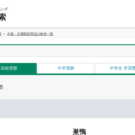
ング
索
索
大塚・大塚駅前周辺の校舎一覧
高校受験
中学受験
中学生 学習
塾
巣鴨