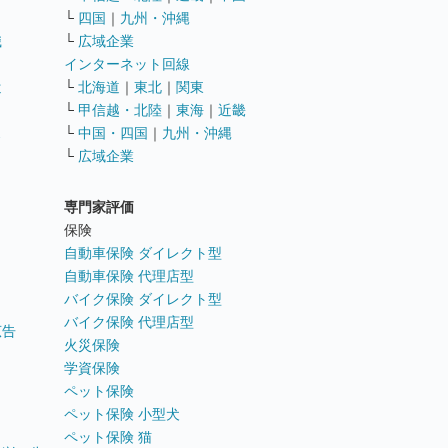
└
四国
｜
九州・沖縄
職
└
広域企業
インターネット回線
遣
└
北海道
｜
東北
｜
関東
└
甲信越・北陸
｜
東海
｜
近畿
ス
└
中国・四国
｜
九州・沖縄
└
広域企業
専門家評価
ト
保険
自動車保険 ダイレクト型
自動車保険 代理店型
バイク保険 ダイレクト型
バイク保険 代理店型
広告
火災保険
学資保険
ペット保険
ペット保険 小型犬
ペット保険 猫