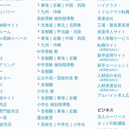
ーパー
└
東海
｜
近畿
｜
中国・四国
ハイクラス・
リバリー
└
九州・沖縄
ミドルクラス転
高校受験 個別指導塾
派遣会社
納税サイト
└
北海道
｜
東北
｜
北関東
工場・製造業派
ルーム
└
首都圏
｜
甲信越・北陸
派遣求人サイト
ル収納スペース
└
東海
｜
近畿
｜
中国・四国
求人情報サービ
ナ
└
九州・沖縄
転職サイト
（採用担当向け）
中学受験 塾
新卒採用サイト
社
└
首都圏
｜
東海
｜
近畿
（採用担当向け）
アリング
中学受験 個別指導塾
新卒エージェン
（採用担当向け）
ー
└
首都圏
人材紹介会社
タカー
公立中高一貫校対策 塾
（採用担当向け）
ス
└
首都圏
人材派遣会社
（採用担当向け）
社
小学生 塾
アルバイト求人
報サイト
└
首都圏
｜
東海
｜
近畿
売店
小学生 個別指導塾
ビジネス
専門販売店
└
首都圏
｜
東海
｜
近畿
法人カーリース
ー系
通信教育
ネット印刷通販
販売店
└
高校生
｜
中学生
｜
小学生