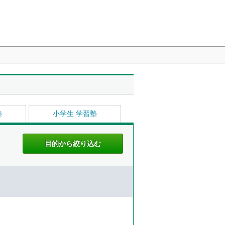
塾
小学生 学習塾