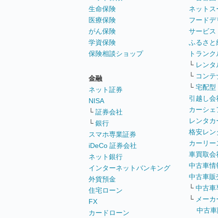
生命保険
ネットス
医療保険
フードデ
がん保険
サービス
学資保険
ふるさと
保険相談ショップ
トランク
└
レンタ
└
コンテ
金融
└
宅配型
ネット証券
引越し会
NISA
カーシェ
└
証券会社
レンタカ
└
銀行
格安レン
スマホ専業証券
カーリー
iDeCo 証券会社
車買取会
ネット銀行
中古車情
インターネットバンキング
中古車販
外貨預金
└
中古車
住宅ローン
└
メーカ
FX
中古車
カードローン