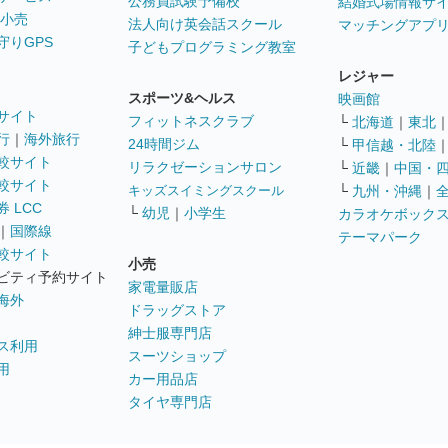
公務員試験予備校
結婚式場情報サ
 小売
法人向け英会話スクール
マッチングアプ
守りGPS
子どもプログラミング教室
レジャー
スポーツ&ヘルス
映画館
サイト
フィットネスクラブ
└
北海道
｜
東北
行
｜
海外旅行
24時間ジム
└
甲信越・北陸
較サイト
リラクゼーションサロン
└
近畿
｜
中国・
較サイト
キッズスイミングスクール
└
九州・沖縄
｜
 LCC
└
幼児
｜
小学生
カラオケボック
｜
国際線
テーマパーク
較サイト
小売
ビティ予約サイト
家電量販店
海外
ドラッグストア
紳士服専門店
ス利用
スーツショップ
用
カー用品店
タイヤ専門店