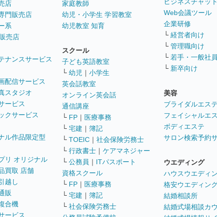
ビジネスチャッ
売店
家庭教師
Web会議ツール
専門販売店
幼児・小学生 学習教室
企業研修
ー系
幼児教室 知育
└
経営者向け
販売店
└
管理職向け
スクール
└
若手・一般社
テナンスサービス
子ども英語教室
└
新卒向け
└
幼児
｜
小学生
画配信サービス
英会話教室
真スタジオ
美容
オンライン英会話
サービス
ブライダルエス
通信講座
ックサービス
フェイシャルエ
└
FP
｜
医療事務
ボディエステ
└
宅建
｜
簿記
ナル作品限定型
サロン検索予約
└
TOEIC
｜
社会保険労務士
└
行政書士
｜
ケアマネジャー
プリ オリジナル
└
公務員
｜
ITパスポート
ウエディング
品買取 店舗
資格スクール
ハウスウエディ
引越し
└
FP
｜
医療事務
格安ウエディン
通販
└
宅建
｜
簿記
結婚相談所
複合機
└
社会保険労務士
結婚式場相談カ
サービス