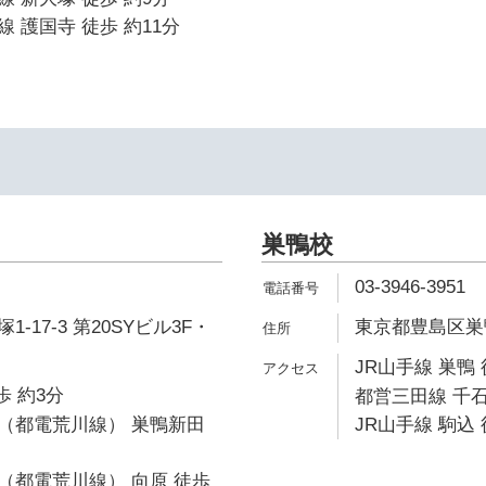
 護国寺 徒歩 約11分
巣鴨校
03-3946-3951
-17-3 第20SYビル3F・
東京都豊島区巣鴨1
JR山手線 巣鴨 
歩 約3分
都営三田線 千石
（都電荒川線） 巣鴨新田
JR山手線 駒込 
（都電荒川線） 向原 徒歩