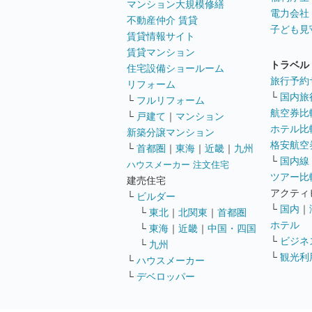
マンション大規模修繕
電力会社
不動産仲介 賃貸
子ども見
賃貸情報サイト
賃貸マンション
トラベル
住宅設備ショールーム
旅行予約
リフォーム
└
国内旅
└
フルリフォーム
航空券比
└
戸建て
｜
マンション
ホテル比
新築分譲マンション
格安航空券
└
首都圏
｜
東海
｜
近畿
｜
九州
└
国内線
ハウスメーカー 注文住宅
ツアー比
建売住宅
アクティ
└
ビルダー
└
国内
｜
└
東北
｜
北関東
｜
首都圏
ホテル
└
東海
｜
近畿
｜
中国・四国
└
ビジネ
└
九州
└
観光利
└
ハウスメーカー
└
デベロッパー