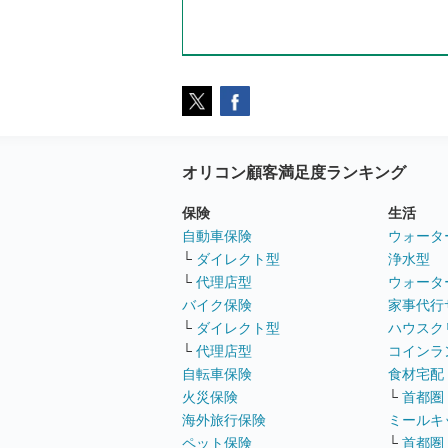
オリコン顧客満足度ランキング
保険
生活
自動車保険
ウォータ
└
ダイレクト型
浄水型
└
代理店型
ウォータ
バイク保険
家事代行
└
ダイレクト型
ハウスク
└
代理店型
コインラ
自転車保険
食材宅配
火災保険
└
首都圏
海外旅行保険
ミールキ
ペット保険
└
首都圏