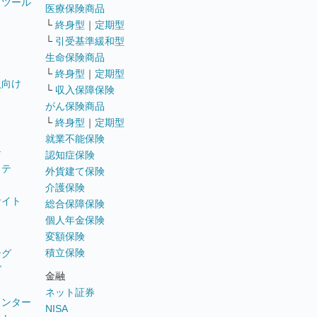
トツール
医療保険商品
└
終身型
｜
定期型
└
引受基準緩和型
生命保険商品
└
終身型
｜
定期型
員向け
└
収入保障保険
がん保険商品
└
終身型
｜
定期型
就業不能保険
テ
認知症保険
ステ
外貨建て保険
介護保険
サイト
総合保障保険
個人年金保険
変額保険
積立保険
ング
グ
金融
ネット証券
ウンター
NISA