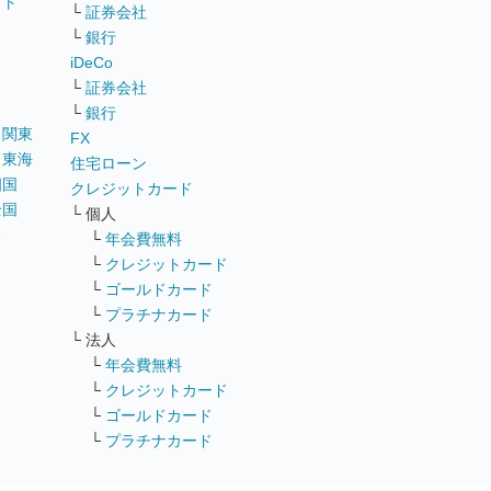
イト
└
証券会社
リ
└
銀行
iDeCo
└
証券会社
└
銀行
｜
関東
FX
｜
東海
住宅ローン
四国
クレジットカード
全国
└ 個人
ス
└
年会費無料
└
クレジットカード
└
ゴールドカード
└
プラチナカード
└ 法人
└
年会費無料
└
クレジットカード
└
ゴールドカード
└
プラチナカード