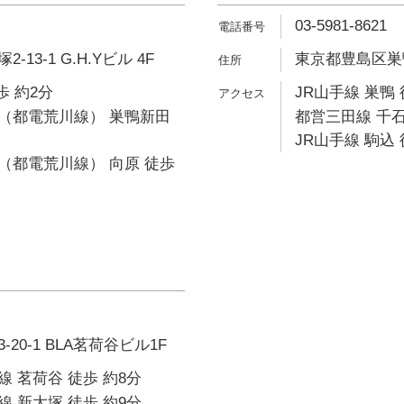
03-5981-8621
13-1 G.H.Yビル 4F
東京都豊島区巣鴨1
歩 約2分
JR山手線 巣鴨 
（都電荒川線） 巣鴨新田
都営三田線 千石
JR山手線 駒込 
（都電荒川線） 向原 徒歩
20-1 BLA茗荷谷ビル1F
 茗荷谷 徒歩 約8分
 新大塚 徒歩 約9分