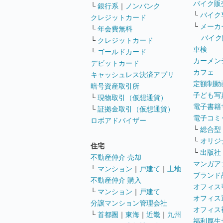
バイク販
└
銀行系
｜
ノンバンク
└
バイク
クレジットカード
└
メーカ
└
年会費無料
バイク
└
クレジットカード
車検
└
ゴールドカード
カーメン
デビットカード
カフェ
キャッシュレス決済アプリ
定額制動
暗号資産取引所
子ども写
└
現物取引（仮想通貨）
電子書籍
└
証拠金取引（仮想通貨）
電子コミ
ロボアドバイザー
└
総合型
└
オリジ
住宅
└
出版社
不動産仲介 売却
マンガア
└
マンション
｜
戸建て
｜
土地
ブランド
不動産仲介 購入
オフィス
└
マンション
｜
戸建て
オフィス
分譲マンション管理会社
オフィス
└
首都圏
｜
東海
｜
近畿
｜
九州
福利厚生