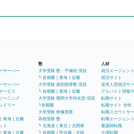
塾
人材
ーサーバー
大学受験 塾・予備校 現役
就活エージェン
└
首都圏
｜
東海
｜
近畿
就活サイト
ーサーバー
大学受験 個別指導塾 現役
逆求人型就活サ
サービス
└
首都圏
｜
東海
｜
近畿
アルバイト情報
リーニング
大学受験 難関大学特化型 現役
転職サイト
ンドリー
└
首都圏
転職サイト 女性
大学受験 映像授業
転職スカウトサ
｜
東海
｜
近畿
高校受験 塾
転職エージェン
ット
└
北海道
｜
東北
｜
北関東
看護師転職
｜
東海
｜
近畿
└
首都圏
｜
甲信越・北陸
介護転職