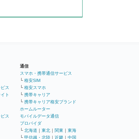
通信
ト
スマホ・携帯通信サービス
└
格安SIM
ービス
└
格安スマホ
サイト
└
携帯キャリア
└
携帯キャリア格安ブランド
ホームルーター
ービス
モバイルデータ通信
ト
プロバイダ
└
北海道
｜
東北
｜
関東
｜
東海
└
甲信越・北陸
｜
近畿
｜
中国