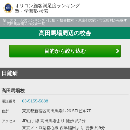
オリコン顧客満足度ランキング
塾・学習塾 検索
塾、スクールのランキング・比較
校舎検索
東京都の駅・市区町村から探す
高田馬場周辺の校舎一覧
高田馬場周辺の校舎
目的から絞り込む
日能研
高田馬場校
03-5155-5888
東京都新宿区高田馬場1-26 5FIビル7F
JR山手線 高田馬場より 徒歩 約2分
東京メトロ副都心線 西早稲田より 徒歩 約9分