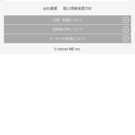
会社概要
個人情報保護方針
引用・転載について
利用者の声について
当サイトで公開されている情報（文字、写真、イラスト、画像データ等）及びこれらの配
置・編集および構造などについての著作権は株式会社oricon MEに帰属しております。
クッキーの使用について
当サイトに掲載している内容はすべてサービスの利用者が提出された見解・感想です。
これらの情報を権利者の許可なく無断転載・複製などの二次利用を行うことは固く禁じて
弊社が内容について正確性を含め一切保証するものではありません。
おります。
© oricon ME inc.
このサイトでは Cookie を使用して、ユーザーに合わせたコンテンツや広告の表示、ソー
弊社の見解・ 意見ではないことをご理解いただいた上でご覧ください。
シャル メディア機能の提供、広告の表示回数やクリック数の測定を行っています。
また、ユーザーによるサイトの利用状況についても情報を収集し、ソーシャル メディア
や広告配信、データ解析の各パートナーに提供しています。
各パートナーは、この情報とユーザーが各パートナーに提供した他の情報や、ユーザーが
各パートナーのサービスを使用したときに収集した他の情報を組み合わせて使用すること
があります。