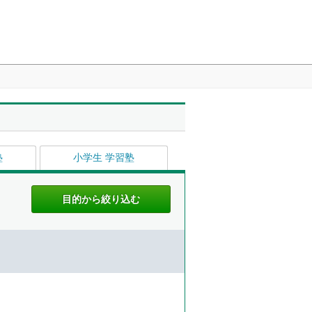
塾
小学生 学習塾