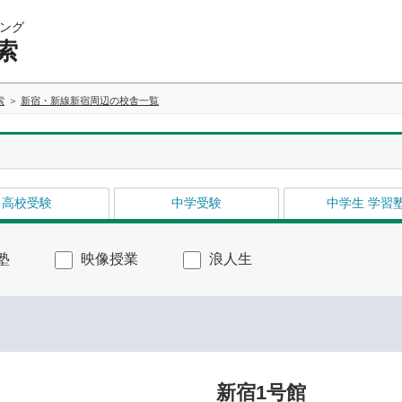
ング
索
索
新宿・新線新宿周辺の校舎一覧
高校受験
中学受験
中学生 学習
塾
映像授業
浪人生
新宿1号館