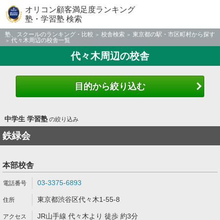
オリコン顧客満足度ランキング
塾・学習塾 検索
塾、スクールのランキング・比較
校舎検索
東京都の駅・市区町村から探す
代々木周辺の校舎一覧
代々木周辺の校舎
目的から絞り込む
中学生 学習塾
の絞り込み
鉄緑会
本部校舎
03-3375-6893
東京都渋谷区代々木1-55-8
JR山手線 代々木より 徒歩 約3分