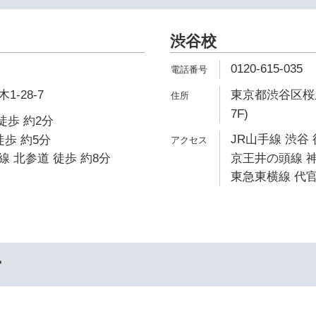
渋谷校
0120-615-035
-28-7
東京都渋谷区桜丘
7F)
徒歩 約2分
JR山手線 渋谷 
徒歩 約5分
 北参道 徒歩 約8分
京王井の頭線 神
東急東横線 代官
ー