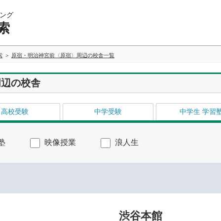
ング
索
索
原宿・明治神宮前〈原宿〉周辺の校舎一覧
周辺の校舎
高校受験
中学受験
中学生 学習
塾
映像授業
浪人生
渋谷本館