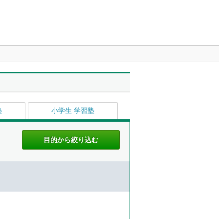
塾
小学生 学習塾