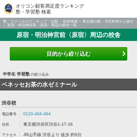
オリコン顧客満足度ランキング
塾・学習塾 検索
塾、スクールのランキング・比較
校舎検索
東京都の駅・市区町村から探す
原宿・明治神宮前〈原宿〉周辺の校舎一覧
原宿・明治神宮前〈原宿〉周辺の校舎
目的から絞り込む
中学生 学習塾
の絞り込み
ベネッセお茶の水ゼミナール
渋谷校
0120-404-464
東京都渋谷区渋谷1-17-16
JR山手線 渋谷より 徒歩 約5分