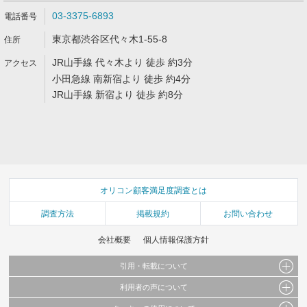
03-3375-6893
東京都渋谷区代々木1-55-8
JR山手線 代々木より 徒歩 約3分
小田急線 南新宿より 徒歩 約4分
JR山手線 新宿より 徒歩 約8分
オリコン顧客満足度調査とは
調査方法
掲載規約
お問い合わせ
会社概要
個人情報保護方針
引用・転載について
利用者の声について
当サイトで公開されている情報（文字、写真、イラスト、画像データ等）及びこれらの配
置・編集および構造などについての著作権は株式会社oricon MEに帰属しております。