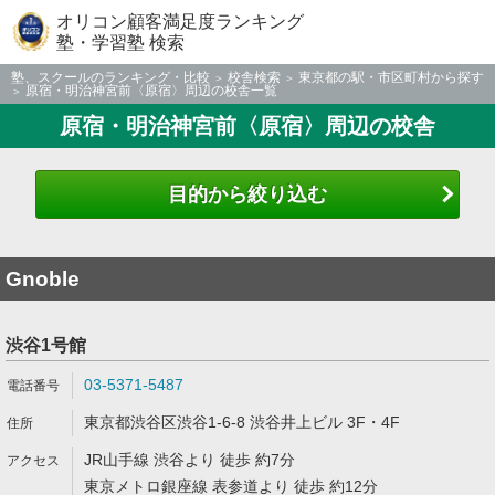
オリコン顧客満足度ランキング
塾・学習塾 検索
塾、スクールのランキング・比較
校舎検索
東京都の駅・市区町村から探す
原宿・明治神宮前〈原宿〉周辺の校舎一覧
原宿・明治神宮前〈原宿〉周辺の校舎
目的から絞り込む
Gnoble
渋谷1号館
03-5371-5487
東京都渋谷区渋谷1-6-8 渋谷井上ビル 3F・4F
JR山手線 渋谷より 徒歩 約7分
東京メトロ銀座線 表参道より 徒歩 約12分