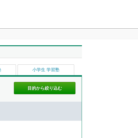
塾
小学生 学習塾