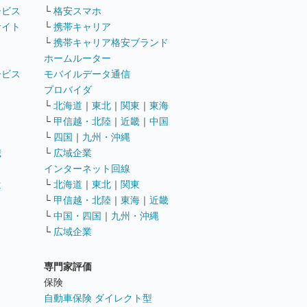
ービス
└
格安スマホ
サイト
└
携帯キャリア
└
携帯キャリア格安ブランド
ホームルーター
ービス
モバイルデータ通信
ト
プロバイダ
└
北海道
｜
東北
｜
関東
｜
東海
└
甲信越・北陸
｜
近畿
｜
中国
└
四国
｜
九州・沖縄
職
└
広域企業
インターネット回線
遣
└
北海道
｜
東北
｜
関東
└
甲信越・北陸
｜
東海
｜
近畿
ス
└
中国・四国
｜
九州・沖縄
└
広域企業
専門家評価
ト
保険
自動車保険 ダイレクト型