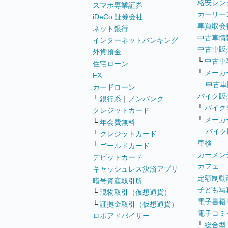
格安レン
スマホ専業証券
カーリー
iDeCo 証券会社
車買取会
ネット銀行
中古車情
インターネットバンキング
中古車販
外貨預金
└
中古車
住宅ローン
└
メーカ
FX
中古車
カードローン
バイク販
└
銀行系
｜
ノンバンク
└
バイク
クレジットカード
└
メーカ
└
年会費無料
バイク
└
クレジットカード
車検
└
ゴールドカード
カーメン
デビットカード
カフェ
キャッシュレス決済アプリ
定額制動
暗号資産取引所
子ども写
└
現物取引（仮想通貨）
電子書籍
└
証拠金取引（仮想通貨）
電子コミ
ロボアドバイザー
└
総合型