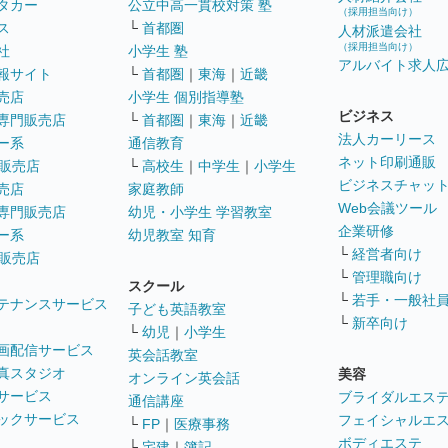
タカー
公立中高一貫校対策 塾
（採用担当向け）
ス
└
首都圏
人材派遣会社
（採用担当向け）
社
小学生 塾
アルバイト求人
報サイト
└
首都圏
｜
東海
｜
近畿
売店
小学生 個別指導塾
ビジネス
専門販売店
└
首都圏
｜
東海
｜
近畿
法人カーリース
ー系
通信教育
ネット印刷通販
販売店
└
高校生
｜
中学生
｜
小学生
ビジネスチャッ
売店
家庭教師
Web会議ツール
専門販売店
幼児・小学生 学習教室
企業研修
ー系
幼児教室 知育
└
経営者向け
販売店
└
管理職向け
スクール
└
若手・一般社
テナンスサービス
子ども英語教室
└
新卒向け
└
幼児
｜
小学生
画配信サービス
英会話教室
真スタジオ
美容
オンライン英会話
サービス
ブライダルエス
通信講座
ックサービス
フェイシャルエ
└
FP
｜
医療事務
ボディエステ
└
宅建
｜
簿記