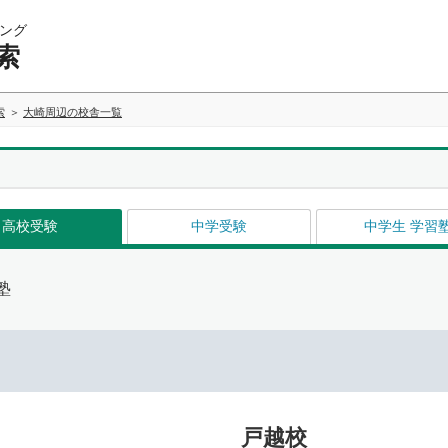
ング
索
索
大崎周辺の校舎一覧
高校受験
中学受験
中学生 学習
塾
戸越校