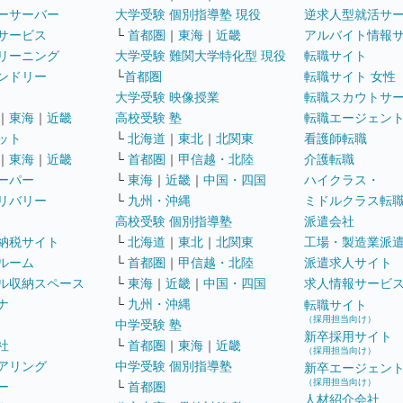
ーサーバー
大学受験 個別指導塾 現役
逆求人型就活サ
サービス
└
首都圏
｜
東海
｜
近畿
アルバイト情報
リーニング
大学受験 難関大学特化型 現役
転職サイト
ンドリー
└
首都圏
転職サイト 女性
大学受験 映像授業
転職スカウトサ
｜
東海
｜
近畿
高校受験 塾
転職エージェン
ット
└
北海道
｜
東北
｜
北関東
看護師転職
｜
東海
｜
近畿
└
首都圏
｜
甲信越・北陸
介護転職
ーパー
└
東海
｜
近畿
｜
中国・四国
ハイクラス・
リバリー
└
九州・沖縄
ミドルクラス転
高校受験 個別指導塾
派遣会社
納税サイト
└
北海道
｜
東北
｜
北関東
工場・製造業派
ルーム
└
首都圏
｜
甲信越・北陸
派遣求人サイト
ル収納スペース
└
東海
｜
近畿
｜
中国・四国
求人情報サービ
ナ
└
九州・沖縄
転職サイト
（採用担当向け）
中学受験 塾
新卒採用サイト
社
└
首都圏
｜
東海
｜
近畿
（採用担当向け）
アリング
中学受験 個別指導塾
新卒エージェン
（採用担当向け）
ー
└
首都圏
人材紹介会社