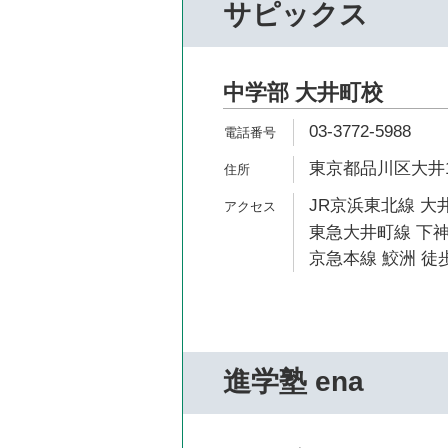
サピックス
中学部 大井町校
03-3772-5988
東京都品川区大井1-7
JR京浜東北線 大井
東急大井町線 下神
京急本線 鮫洲 徒歩
進学塾 ena