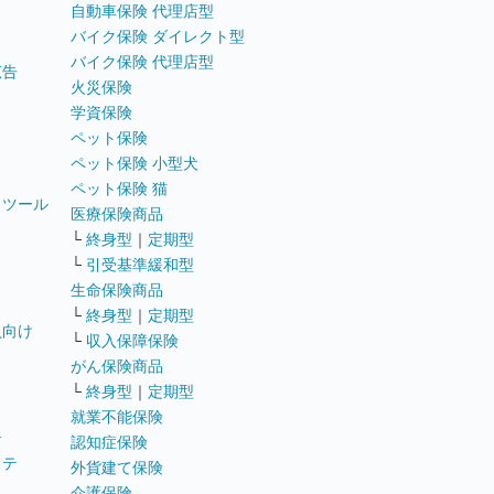
自動車保険 代理店型
バイク保険 ダイレクト型
バイク保険 代理店型
広告
火災保険
学資保険
ペット保険
ペット保険 小型犬
ペット保険 猫
トツール
医療保険商品
└
終身型
｜
定期型
└
引受基準緩和型
生命保険商品
└
終身型
｜
定期型
員向け
└
収入保障保険
がん保険商品
└
終身型
｜
定期型
就業不能保険
テ
認知症保険
ステ
外貨建て保険
介護保険