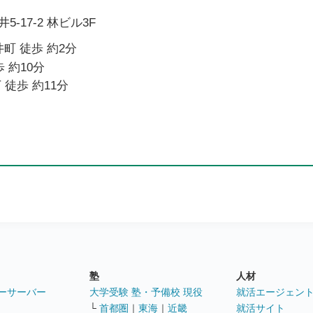
-17-2 林ビル3F
町 徒歩 約2分
 約10分
 徒歩 約11分
塾
人材
ーサーバー
大学受験 塾・予備校 現役
就活エージェン
└
首都圏
｜
東海
｜
近畿
就活サイト