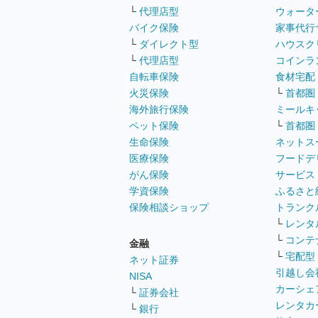
└
代理店型
ウォータ
バイク保険
家事代行
└
ダイレクト型
ハウスク
└
代理店型
コインラ
自転車保険
食材宅配
火災保険
└
首都圏
海外旅行保険
ミールキ
ペット保険
└
首都圏
生命保険
ネットス
医療保険
フードデ
がん保険
サービス
学資保険
ふるさと
保険相談ショップ
トランク
└
レンタ
└
コンテ
金融
└
宅配型
ネット証券
引越し会
NISA
カーシェ
└
証券会社
レンタカ
└
銀行