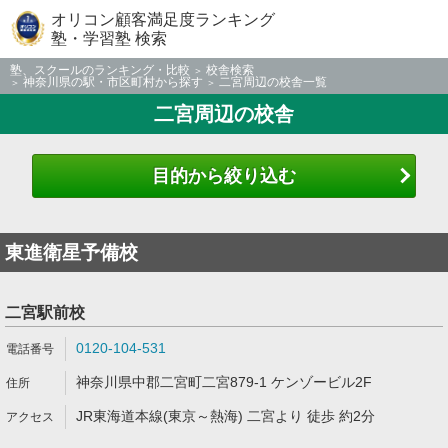
オリコン顧客満足度ランキング
塾・学習塾 検索
塾、スクールのランキング・比較
校舎検索
神奈川県の駅・市区町村から探す
二宮周辺の校舎一覧
二宮周辺の校舎
目的から絞り込む
東進衛星予備校
二宮駅前校
0120-104-531
神奈川県中郡二宮町二宮879-1 ケンゾービル2F
JR東海道本線(東京～熱海) 二宮より 徒歩 約2分