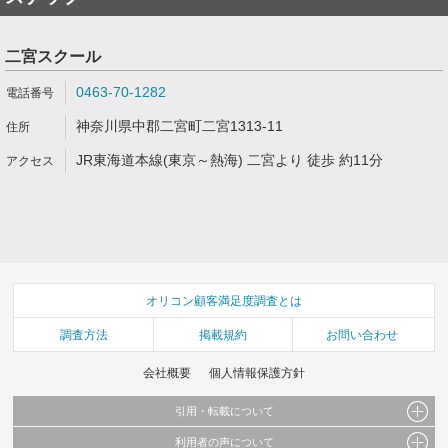
二宮スクール
0463-70-1282
神奈川県中郡二宮町二宮1313-11
JR東海道本線(東京～熱海) 二宮より 徒歩 約11分
オリコン顧客満足度調査とは
調査方法
掲載規約
お問い合わせ
会社概要
個人情報保護方針
引用・転載について
利用者の声について
当サイトで公開されている情報（文字、写真、イラスト、画像データ等）及びこれらの配