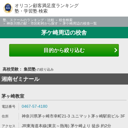
オリコン顧客満足度ランキング
塾・学習塾 検索
塾、スクールのランキング・比較
校舎検索
神奈川県の駅・市区町村から探す
茅ケ崎周辺の校舎一覧
茅ケ崎周辺の校舎
目的から絞り込む
高校受験： 集団塾
の絞り込み
湘南ゼミナール
茅ヶ崎教室
0467-57-4180
神奈川県茅ヶ崎市幸町21-3 ユニマット茅ヶ崎駅前ビル 3F
JR東海道本線(東京～熱海) 茅ケ崎より 徒歩 約2分