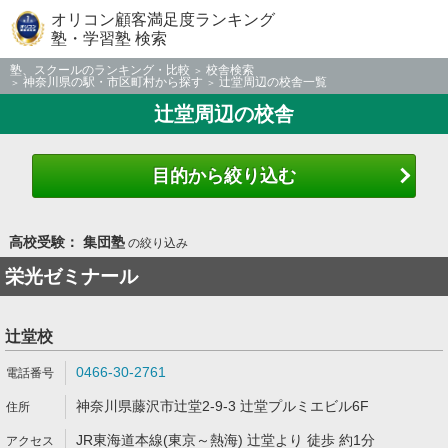
オリコン顧客満足度ランキング
塾・学習塾 検索
塾、スクールのランキング・比較
校舎検索
神奈川県の駅・市区町村から探す
辻堂周辺の校舎一覧
辻堂周辺の校舎
目的から絞り込む
高校受験： 集団塾
の絞り込み
栄光ゼミナール
辻堂校
0466-30-2761
神奈川県藤沢市辻堂2-9-3 辻堂プルミエビル6F
JR東海道本線(東京～熱海) 辻堂より 徒歩 約1分