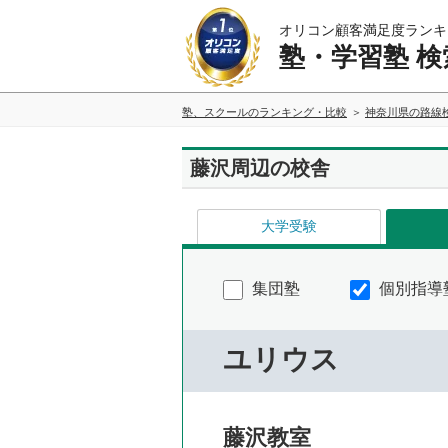
オリコン顧客満足度ランキ
塾・学習塾 検
塾、スクールのランキング・比較
神奈川県の路線
藤沢周辺の校舎
大学受験
集団塾
個別指導
ユリウス
藤沢教室