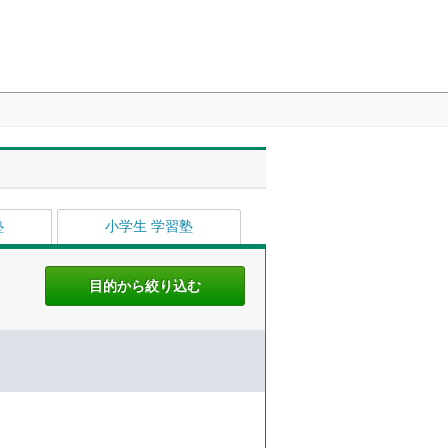
塾
小学生 学習塾