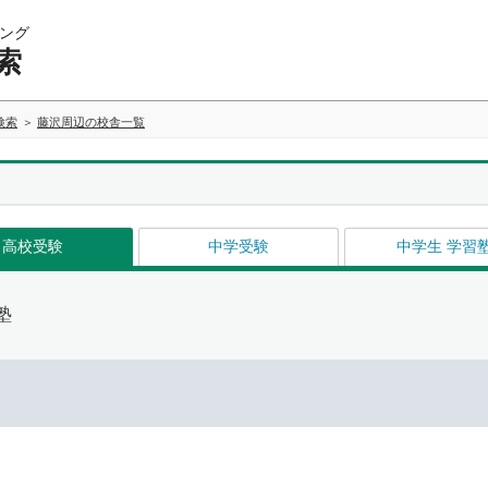
ング
索
検索
藤沢周辺の校舎一覧
高校受験
中学受験
中学生 学習
塾