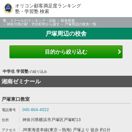
オリコン顧客満足度ランキング
塾・学習塾 検索
塾、スクールのランキング・比較
校舎検索
神奈川県の駅・市区町村から探す
戸塚周辺の校舎一覧
戸塚周辺の校舎
目的から絞り込む
中学生 学習塾
の絞り込み
湘南ゼミナール
戸塚東口教室
045-864-4022
神奈川県横浜市戸塚区戸塚町13
JR東海道本線(東京～熱海) 戸塚より 徒歩 約1分