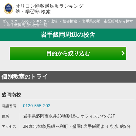
オリコン顧客満足度ランキング
塾・学習塾 検索
塾、スクールのランキング・比較
校舎検索
岩手県の駅・市区町村から探す
岩手飯岡周辺の校舎一覧
岩手飯岡周辺の校舎
目的から絞り込む
個別教室のトライ
盛岡南校
0120-555-202
岩手県盛岡市永井23地割18-1 オフィスいわて2F
JR東北本線(黒磯～利府・盛岡) 岩手飯岡より 徒歩 約9分