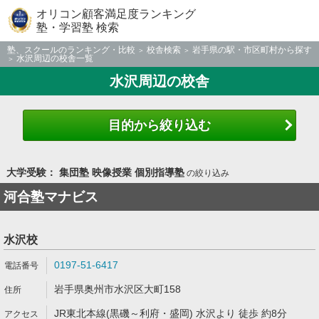
オリコン顧客満足度ランキング
塾・学習塾 検索
塾、スクールのランキング・比較
校舎検索
岩手県の駅・市区町村から探す
水沢周辺の校舎一覧
水沢周辺の校舎
目的から絞り込む
大学受験： 集団塾 映像授業 個別指導塾
の絞り込み
河合塾マナビス
水沢校
0197-51-6417
岩手県奥州市水沢区大町158
JR東北本線(黒磯～利府・盛岡) 水沢より 徒歩 約8分