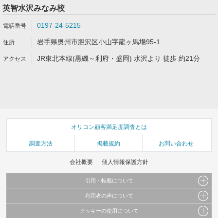
英智水沢みなみ校
0197-24-5215
岩手県奥州市胆沢区小山字龍ヶ馬場95-1
JR東北本線(黒磯～利府・盛岡) 水沢より 徒歩 約21分
オリコン顧客満足度調査とは
調査方法
掲載規約
お問い合わせ
会社概要
個人情報保護方針
引用・転載について
利用者の声について
当サイトで公開されている情報（文字、写真、イラスト、画像データ等）及びこれらの配
置・編集および構造などについての著作権は株式会社oricon MEに帰属しております。
クッキーの使用について
当サイトに掲載している内容はすべてサービスの利用者が提出された見解・感想です。
これらの情報を権利者の許可なく無断転載・複製などの二次利用を行うことは固く禁じて