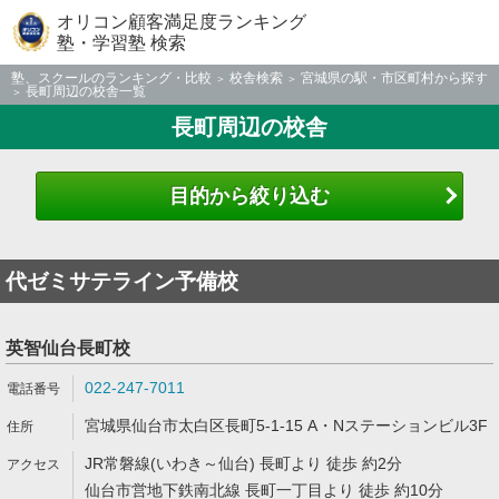
オリコン顧客満足度ランキング
塾・学習塾 検索
塾、スクールのランキング・比較
校舎検索
宮城県の駅・市区町村から探す
長町周辺の校舎一覧
長町周辺の校舎
目的から絞り込む
代ゼミサテライン予備校
英智仙台長町校
022-247-7011
宮城県仙台市太白区長町5-1-15 A・Nステーションビル3F
JR常磐線(いわき～仙台) 長町より 徒歩 約2分
仙台市営地下鉄南北線 長町一丁目より 徒歩 約10分