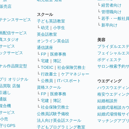
└
経営者向け
販売店
└
管理職向け
スクール
└
若手・一般社
テナンスサービス
子ども英語教室
└
新卒向け
└
幼児
｜
小学生
画配信サービス
英会話教室
真スタジオ
美容
オンライン英会話
サービス
ブライダルエス
通信講座
ックサービス
フェイシャルエ
└
FP
｜
医療事務
ボディエステ
└
宅建
｜
簿記
ナル作品限定型
サロン検索予約
└
TOEIC
｜
社会保険労務士
└
行政書士
｜
ケアマネジャー
プリ オリジナル
└
公務員
｜
ITパスポート
ウエディング
品買取 店舗
資格スクール
ハウスウエディ
引越し
└
FP
｜
医療事務
格安ウエディン
通販
└
宅建
｜
簿記
結婚相談所
複合機
└
社会保険労務士
結婚式場相談カ
サービス
公務員試験予備校
結婚式場情報サ
 小売
法人向け英会話スクール
マッチングアプ
守りGPS
子どもプログラミング教室