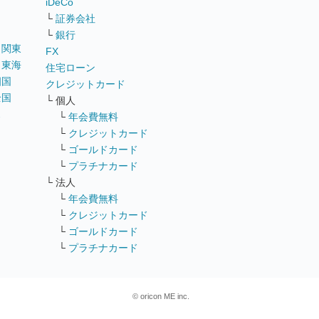
iDeCo
└
証券会社
└
銀行
｜
関東
FX
｜
東海
住宅ローン
四国
クレジットカード
全国
└ 個人
ス
└
年会費無料
└
クレジットカード
└
ゴールドカード
└
プラチナカード
└ 法人
└
年会費無料
└
クレジットカード
└
ゴールドカード
└
プラチナカード
© oricon ME inc.