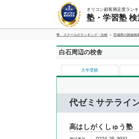
オリコン顧客満足度ランキ
塾・学習塾 検
塾、スクールのランキング・比較
宮城県の路線検
白石周辺の校舎
大学受験
代ゼミサテライ
高はしがくしゅう塾
0224-25-3931