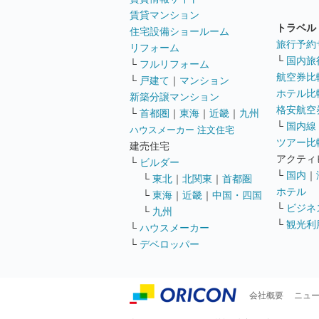
賃貸マンション
トラベル
住宅設備ショールーム
旅行予約
リフォーム
└
国内旅
└
フルリフォーム
航空券比
└
戸建て
｜
マンション
ホテル比
新築分譲マンション
格安航空券
└
首都圏
｜
東海
｜
近畿
｜
九州
└
国内線
ハウスメーカー 注文住宅
ツアー比
建売住宅
アクティ
└
ビルダー
└
国内
｜
└
東北
｜
北関東
｜
首都圏
ホテル
└
東海
｜
近畿
｜
中国・四国
└
ビジネ
└
九州
└
観光利
└
ハウスメーカー
└
デベロッパー
会社概要
ニュ