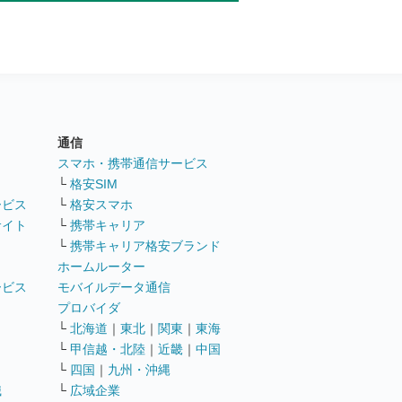
通信
ト
スマホ・携帯通信サービス
└
格安SIM
ービス
└
格安スマホ
サイト
└
携帯キャリア
└
携帯キャリア格安ブランド
ホームルーター
ービス
モバイルデータ通信
ト
プロバイダ
└
北海道
｜
東北
｜
関東
｜
東海
└
甲信越・北陸
｜
近畿
｜
中国
└
四国
｜
九州・沖縄
職
└
広域企業