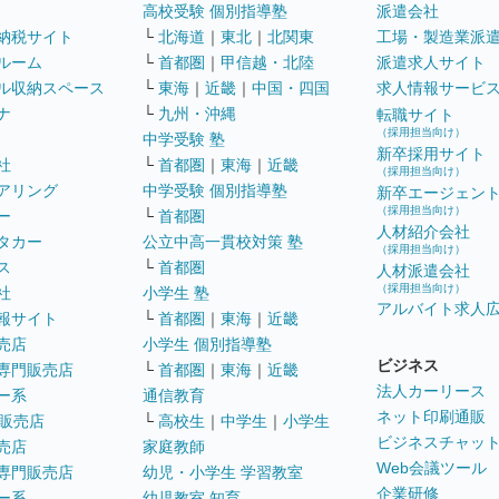
高校受験 個別指導塾
派遣会社
納税サイト
└
北海道
｜
東北
｜
北関東
工場・製造業派
ルーム
└
首都圏
｜
甲信越・北陸
派遣求人サイト
ル収納スペース
└
東海
｜
近畿
｜
中国・四国
求人情報サービ
ナ
└
九州・沖縄
転職サイト
（採用担当向け）
中学受験 塾
新卒採用サイト
社
└
首都圏
｜
東海
｜
近畿
（採用担当向け）
アリング
中学受験 個別指導塾
新卒エージェン
（採用担当向け）
ー
└
首都圏
人材紹介会社
タカー
公立中高一貫校対策 塾
（採用担当向け）
ス
└
首都圏
人材派遣会社
（採用担当向け）
社
小学生 塾
アルバイト求人
報サイト
└
首都圏
｜
東海
｜
近畿
売店
小学生 個別指導塾
ビジネス
専門販売店
└
首都圏
｜
東海
｜
近畿
法人カーリース
ー系
通信教育
ネット印刷通販
販売店
└
高校生
｜
中学生
｜
小学生
ビジネスチャッ
売店
家庭教師
Web会議ツール
専門販売店
幼児・小学生 学習教室
企業研修
ー系
幼児教室 知育