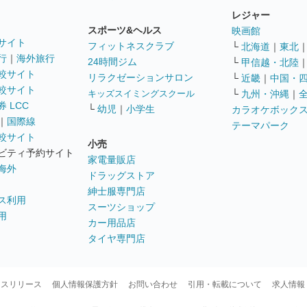
レジャー
スポーツ&ヘルス
映画館
サイト
フィットネスクラブ
└
北海道
｜
東北
行
｜
海外旅行
24時間ジム
└
甲信越・北陸
較サイト
リラクゼーションサロン
└
近畿
｜
中国・
較サイト
キッズスイミングスクール
└
九州・沖縄
｜
 LCC
└
幼児
｜
小学生
カラオケボック
｜
国際線
テーマパーク
較サイト
小売
ビティ予約サイト
家電量販店
海外
ドラッグストア
紳士服専門店
ス利用
スーツショップ
用
カー用品店
タイヤ専門店
ースリリース
個人情報保護方針
お問い合わせ
引用・転載について
求人情報