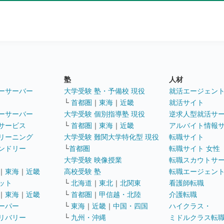
塾
人材
ーサーバー
大学受験 塾・予備校 現役
就活エージェン
└
首都圏
｜
東海
｜
近畿
就活サイト
ーサーバー
大学受験 個別指導塾 現役
逆求人型就活サ
サービス
└
首都圏
｜
東海
｜
近畿
アルバイト情報
リーニング
大学受験 難関大学特化型 現役
転職サイト
ンドリー
└
首都圏
転職サイト 女性
大学受験 映像授業
転職スカウトサ
｜
東海
｜
近畿
高校受験 塾
転職エージェン
ット
└
北海道
｜
東北
｜
北関東
看護師転職
｜
東海
｜
近畿
└
首都圏
｜
甲信越・北陸
介護転職
ーパー
└
東海
｜
近畿
｜
中国・四国
ハイクラス・
リバリー
└
九州・沖縄
ミドルクラス転