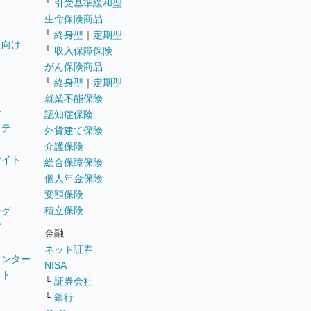
└
引受基準緩和型
生命保険商品
└
終身型
｜
定期型
員向け
└
収入保障保険
がん保険商品
└
終身型
｜
定期型
就業不能保険
テ
認知症保険
ステ
外貨建て保険
介護保険
サイト
総合保障保険
個人年金保険
変額保険
積立保険
ング
グ
金融
ネット証券
ウンター
NISA
イト
└
証券会社
リ
└
銀行