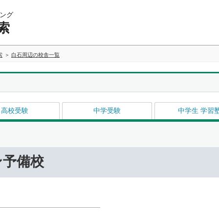
ング
索
索
白石周辺の校舎一覧
高校受験
中学受験
中学生 学習
ン予備校