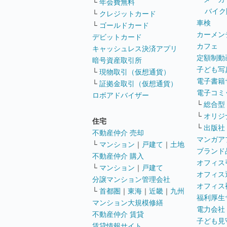
└
年会費無料
バイク
└
クレジットカード
車検
└
ゴールドカード
カーメン
デビットカード
カフェ
キャッシュレス決済アプリ
定額制動
暗号資産取引所
子ども写
└
現物取引（仮想通貨）
電子書籍
└
証拠金取引（仮想通貨）
電子コミ
ロボアドバイザー
└
総合型
└
オリジ
住宅
└
出版社
不動産仲介 売却
マンガア
└
マンション
｜
戸建て
｜
土地
ブランド
不動産仲介 購入
オフィス
└
マンション
｜
戸建て
オフィス
分譲マンション管理会社
オフィス
└
首都圏
｜
東海
｜
近畿
｜
九州
福利厚生
マンション大規模修繕
電力会社
不動産仲介 賃貸
子ども見
賃貸情報サイト