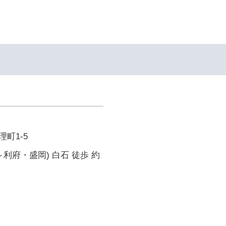
町1-5
～利府・盛岡) 白石 徒歩 約