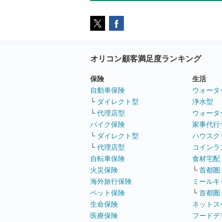
オリコン顧客満足度ランキング
保険
生活
自動車保険
ウォータ
└
ダイレクト型
浄水型
└
代理店型
ウォータ
バイク保険
家事代行
└
ダイレクト型
ハウスク
└
代理店型
コインラ
自転車保険
食材宅配
火災保険
└
首都圏
海外旅行保険
ミールキ
ペット保険
└
首都圏
生命保険
ネットス
医療保険
フードデ