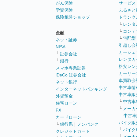
がん保険
サービス
学資保険
ふるさと
保険相談ショップ
トランク
└
レンタ
└
コンテ
金融
└
宅配型
ネット証券
引越し会
NISA
カーシェ
└
証券会社
レンタカ
└
銀行
格安レン
スマホ専業証券
カーリー
iDeCo 証券会社
車買取会
ネット銀行
中古車情
インターネットバンキング
中古車販
外貨預金
└
中古車
住宅ローン
└
メーカ
FX
中古車
カードローン
バイク販
└
銀行系
｜
ノンバンク
└
バイク
クレジットカード
└
メーカ