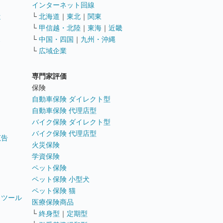
インターネット回線
遣
└
北海道
｜
東北
｜
関東
└
甲信越・北陸
｜
東海
｜
近畿
ス
└
中国・四国
｜
九州・沖縄
└
広域企業
専門家評価
ト
保険
自動車保険 ダイレクト型
自動車保険 代理店型
バイク保険 ダイレクト型
バイク保険 代理店型
広告
火災保険
学資保険
ペット保険
ペット保険 小型犬
ペット保険 猫
トツール
医療保険商品
└
終身型
｜
定期型