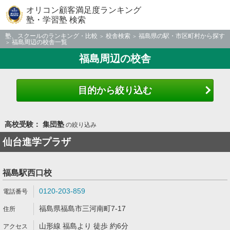
オリコン顧客満足度ランキング
塾・学習塾 検索
塾、スクールのランキング・比較
校舎検索
福島県の駅・市区町村から探す
福島周辺の校舎一覧
福島周辺の校舎
目的から絞り込む
高校受験： 集団塾
の絞り込み
仙台進学プラザ
福島駅西口校
0120-203-859
福島県福島市三河南町7-17
山形線 福島より 徒歩 約6分