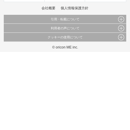
会社概要
個人情報保護方針
引用・転載について
利用者の声について
当サイトで公開されている情報（文字、写真、イラスト、画像データ等）及びこれらの配
置・編集および構造などについての著作権は株式会社oricon MEに帰属しております。
クッキーの使用について
当サイトに掲載している内容はすべてサービスの利用者が提出された見解・感想です。
これらの情報を権利者の許可なく無断転載・複製などの二次利用を行うことは固く禁じて
弊社が内容について正確性を含め一切保証するものではありません。
おります。
© oricon ME inc.
このサイトでは Cookie を使用して、ユーザーに合わせたコンテンツや広告の表示、ソー
弊社の見解・ 意見ではないことをご理解いただいた上でご覧ください。
シャル メディア機能の提供、広告の表示回数やクリック数の測定を行っています。
また、ユーザーによるサイトの利用状況についても情報を収集し、ソーシャル メディア
や広告配信、データ解析の各パートナーに提供しています。
各パートナーは、この情報とユーザーが各パートナーに提供した他の情報や、ユーザーが
各パートナーのサービスを使用したときに収集した他の情報を組み合わせて使用すること
があります。