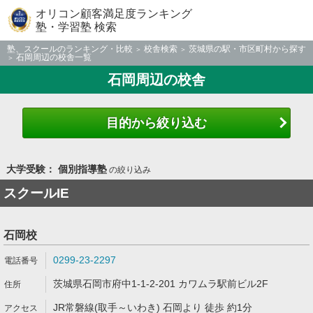
オリコン顧客満足度ランキング
塾・学習塾 検索
塾、スクールのランキング・比較
校舎検索
茨城県の駅・市区町村から探す
石岡周辺の校舎一覧
石岡周辺の校舎
目的から絞り込む
大学受験： 個別指導塾
の絞り込み
スクールIE
石岡校
0299-23-2297
茨城県石岡市府中1-1-2-201 カワムラ駅前ビル2F
JR常磐線(取手～いわき) 石岡より 徒歩 約1分