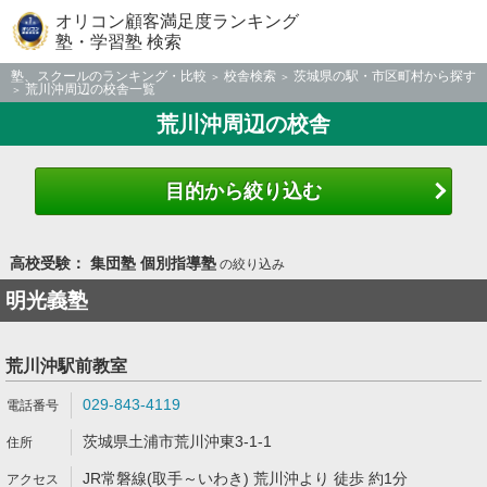
オリコン顧客満足度ランキング
塾・学習塾 検索
塾、スクールのランキング・比較
校舎検索
茨城県の駅・市区町村から探す
荒川沖周辺の校舎一覧
荒川沖周辺の校舎
目的から絞り込む
高校受験： 集団塾 個別指導塾
の絞り込み
明光義塾
荒川沖駅前教室
029-843-4119
茨城県土浦市荒川沖東3-1-1
JR常磐線(取手～いわき) 荒川沖より 徒歩 約1分