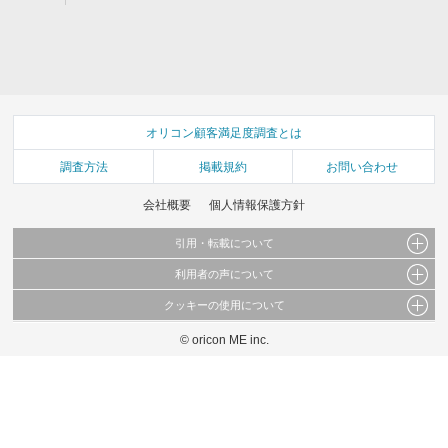
オリコン顧客満足度調査とは
調査方法
掲載規約
お問い合わせ
会社概要
個人情報保護方針
引用・転載について
利用者の声について
当サイトで公開されている情報（文字、写真、イラスト、画像データ等）及びこれらの配
置・編集および構造などについての著作権は株式会社oricon MEに帰属しております。
クッキーの使用について
当サイトに掲載している内容はすべてサービスの利用者が提出された見解・感想です。
これらの情報を権利者の許可なく無断転載・複製などの二次利用を行うことは固く禁じて
弊社が内容について正確性を含め一切保証するものではありません。
おります。
© oricon ME inc.
このサイトでは Cookie を使用して、ユーザーに合わせたコンテンツや広告の表示、ソー
弊社の見解・ 意見ではないことをご理解いただいた上でご覧ください。
シャル メディア機能の提供、広告の表示回数やクリック数の測定を行っています。
また、ユーザーによるサイトの利用状況についても情報を収集し、ソーシャル メディア
や広告配信、データ解析の各パートナーに提供しています。
各パートナーは、この情報とユーザーが各パートナーに提供した他の情報や、ユーザーが
各パートナーのサービスを使用したときに収集した他の情報を組み合わせて使用すること
があります。