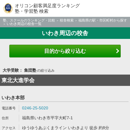
オリコン顧客満足度ランキング
塾・学習塾 検索
塾、スクールのランキング・比較
校舎検索
福島県の駅・市区町村から探す
いわき周辺の校舎一覧
いわき周辺の校舎
目的から絞り込む
大学受験： 集団塾
の絞り込み
東北大進学会
いわき本部
0246-25-5020
福島県いわき市平字大町7-1
ゆうゆうあぶくまライン いわきより 徒歩 約8分