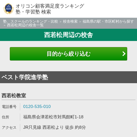
オリコン顧客満足度ランキング
塾・学習塾 検索
塾、スクールのランキング・比較
校舎検索
福島県の駅・市区町村から探す
西若松周辺の校舎一覧
西若松周辺の校舎
目的から絞り込む
ベスト学院進学塾
西若松教室
0120-535-010
福島県会津若松市対馬館町1-18
JR只見線 西若松より 徒歩 約8分