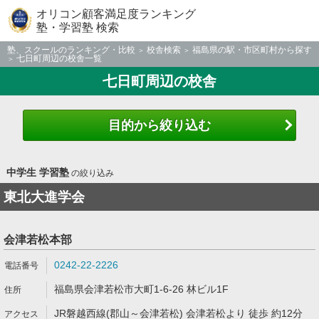
オリコン顧客満足度ランキング
塾・学習塾 検索
塾、スクールのランキング・比較
校舎検索
福島県の駅・市区町村から探す
七日町周辺の校舎一覧
七日町周辺の校舎
目的から絞り込む
中学生 学習塾
の絞り込み
東北大進学会
会津若松本部
0242-22-2226
福島県会津若松市大町1-6-26 林ビル1F
JR磐越西線(郡山～会津若松) 会津若松より 徒歩 約12分