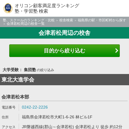
オリコン顧客満足度ランキング
塾・学習塾 検索
塾、スクールのランキング・比較
校舎検索
福島県の駅・市区町村から探す
会津若松周辺の校舎一覧
会津若松周辺の校舎
目的から絞り込む
大学受験： 集団塾
の絞り込み
東北大進学会
会津若松本部
0242-22-2226
福島県会津若松市大町1-6-26 林ビル1F
JR磐越西線(郡山～会津若松) 会津若松より 徒歩 約12分