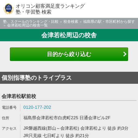
オリコン顧客満足度ランキング
塾・学習塾 検索
塾、スクールのランキング・比較
校舎検索
福島県の駅・市区町村から探す
会津若松周辺の校舎一覧
会津若松周辺の校舎
目的から絞り込む
個別指導塾のトライプラス
会津若松駅前校
0120-177-202
福島県会津若松市白虎町225 日通会津ビル2F
JR磐越西線(郡山～会津若松) 会津若松より 徒歩 約3分
JR只見線 七日町より 徒歩 約21分