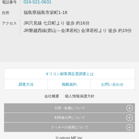
024-521-0631
福島県福島市栄町1-18
JR只見線 七日町より 徒歩 約16分
JR磐越西線(郡山～会津若松) 会津若松より 徒歩 約19分
オリコン顧客満足度調査とは
調査方法
掲載規約
お問い合わせ
会社概要
個人情報保護方針
引用・転載について
利用者の声について
当サイトで公開されている情報（文字、写真、イラスト、画像データ等）及びこれらの配
置・編集および構造などについての著作権は株式会社oricon MEに帰属しております。
クッキーの使用について
当サイトに掲載している内容はすべてサービスの利用者が提出された見解・感想です。
これらの情報を権利者の許可なく無断転載・複製などの二次利用を行うことは固く禁じて
弊社が内容について正確性を含め一切保証するものではありません。
おります。
© oricon ME inc.
このサイトでは Cookie を使用して、ユーザーに合わせたコンテンツや広告の表示、ソー