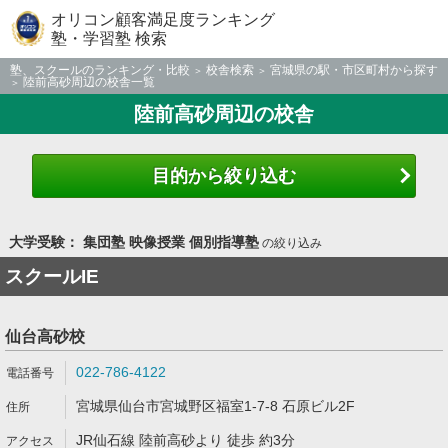
オリコン顧客満足度ランキング
塾・学習塾 検索
塾、スクールのランキング・比較
校舎検索
宮城県の駅・市区町村から探す
陸前高砂周辺の校舎一覧
陸前高砂周辺の校舎
目的から絞り込む
大学受験： 集団塾 映像授業 個別指導塾
の絞り込み
スクールIE
仙台高砂校
022-786-4122
宮城県仙台市宮城野区福室1-7-8 石原ビル2F
JR仙石線 陸前高砂より 徒歩 約3分