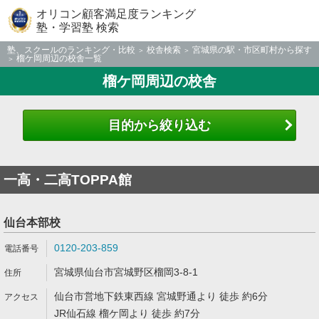
オリコン顧客満足度ランキング
塾・学習塾 検索
塾、スクールのランキング・比較
校舎検索
宮城県の駅・市区町村から探す
榴ケ岡周辺の校舎一覧
榴ケ岡周辺の校舎
目的から絞り込む
一高・二高TOPPA館
仙台本部校
0120-203-859
宮城県仙台市宮城野区榴岡3-8-1
仙台市営地下鉄東西線 宮城野通より 徒歩 約6分
JR仙石線 榴ケ岡より 徒歩 約7分