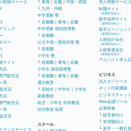
ル収納スペース
└
東海
｜
近畿
｜
中国・四国
求人情報サービ
ナ
└
九州・沖縄
転職サイト
（採用担当向け）
中学受験 塾
新卒採用サイト
社
└
首都圏
｜
東海
｜
近畿
（採用担当向け）
アリング
中学受験 個別指導塾
新卒エージェン
（採用担当向け）
ー
└
首都圏
人材紹介会社
タカー
公立中高一貫校対策 塾
（採用担当向け）
ス
└
首都圏
人材派遣会社
（採用担当向け）
社
小学生 塾
アルバイト求人
報サイト
└
首都圏
｜
東海
｜
近畿
売店
小学生 個別指導塾
ビジネス
専門販売店
└
首都圏
｜
東海
｜
近畿
法人カーリース
ー系
通信教育
ネット印刷通販
販売店
└
高校生
｜
中学生
｜
小学生
ビジネスチャッ
売店
家庭教師
Web会議ツール
専門販売店
幼児・小学生 学習教室
企業研修
ー系
幼児教室 知育
└
経営者向け
販売店
└
管理職向け
スクール
└
若手・一般社
テナンスサービス