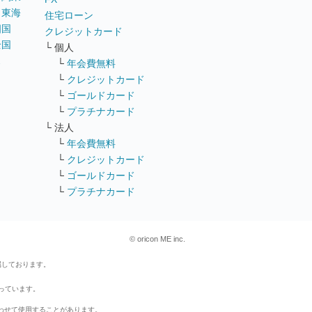
｜
東海
住宅ローン
四国
クレジットカード
全国
└ 個人
ス
└
年会費無料
└
クレジットカード
└
ゴールドカード
└
プラチナカード
└ 法人
└
年会費無料
└
クレジットカード
└
ゴールドカード
└
プラチナカード
© oricon ME inc.
属しております。
行っています。
わせて使用することがあります。