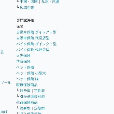
ス
└
中国・四国
｜
九州・沖縄
└
広域企業
専門家評価
ト
保険
自動車保険 ダイレクト型
自動車保険 代理店型
バイク保険 ダイレクト型
バイク保険 代理店型
広告
火災保険
学資保険
ペット保険
ペット保険 小型犬
ペット保険 猫
トツール
医療保険商品
└
終身型
｜
定期型
└
引受基準緩和型
生命保険商品
└
終身型
｜
定期型
員向け