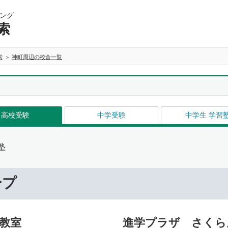
ング
索
索
神町周辺の校舎一覧
高校受験
中学受験
中学生 学習
塾
ープ
教室
進学プラザ さくら