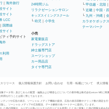
行
｜
海外旅行
24時間ジム
└
甲信越・北陸
較サイト
リラクゼーションサロン
└
近畿
｜
中国・
較サイト
キッズスイミングスクール
└
九州・沖縄
｜
 LCC
└
幼児
｜
小学生
カラオケボック
｜
国際線
テーマパーク
較サイト
小売
ビティ予約サイト
家電量販店
海外
ドラッグストア
紳士服専門店
ス利用
スーツショップ
用
カー用品店
タイヤ専門店
ースリリース
個人情報保護方針
お問い合わせ
引用・転載について
求人情報
データ等）及びこれらの配置・編集および構造などについての著作権は株式会社oricon MEに帰
次利用を行うことは固く禁じております。
せたコンテンツや広告の表示、ソーシャル メディア機能の提供、広告の表示回数やクリック数の測定を
収集し、ソーシャル メディアや広告配信、データ解析の各パートナーに提供しています。
供した他の情報や、ユーザーが各パートナーのサービスを使用したときに収集した他の情報を組み合