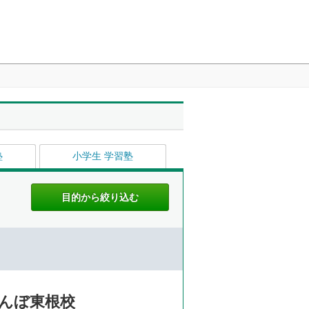
塾
小学生 学習塾
んぼ東根校