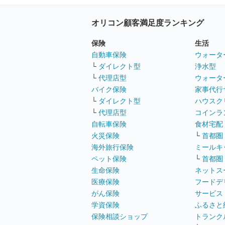
オリコン顧客満足度ランキング
保険
生活
自動車保険
ウォータ
└
ダイレクト型
浄水型
└
代理店型
ウォータ
バイク保険
家事代行
└
ダイレクト型
ハウスク
└
代理店型
コインラ
自転車保険
食材宅配
火災保険
└
首都圏
海外旅行保険
ミールキ
ペット保険
└
首都圏
生命保険
ネットス
医療保険
フードデ
がん保険
サービス
学資保険
ふるさと
保険相談ショップ
トランク