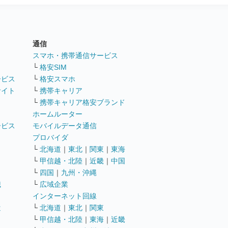
通信
ト
スマホ・携帯通信サービス
└
格安SIM
ービス
└
格安スマホ
サイト
└
携帯キャリア
└
携帯キャリア格安ブランド
ホームルーター
ービス
モバイルデータ通信
ト
プロバイダ
└
北海道
｜
東北
｜
関東
｜
東海
└
甲信越・北陸
｜
近畿
｜
中国
└
四国
｜
九州・沖縄
職
└
広域企業
インターネット回線
遣
└
北海道
｜
東北
｜
関東
└
甲信越・北陸
｜
東海
｜
近畿