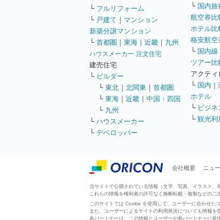
└
国内旅
└
フルリフォーム
航空券比
└
戸建て
｜
マンション
ホテル比
新築分譲マンション
格安航空券
└
首都圏
｜
東海
｜
近畿
｜
九州
└
国内線
ハウスメーカー 注文住宅
ツアー比
建売住宅
アクティ
└
ビルダー
└
国内
｜
└
東北
｜
北関東
｜
首都圏
ホテル
└
東海
｜
近畿
｜
中国・四国
└
ビジネ
└
九州
└
観光利
└
ハウスメーカー
└
デベロッパー
会社概要
ニュ
当サイトで公開されている情報（文字、写真、イラスト、画像
これらの情報を権利者の許可なく無断転載・複製などの二
このサイトでは Cookie を使用して、ユーザーに合わ
また、ユーザーによるサイトの利用状況についても情報を
各パートナーは、この情報とユーザーが各パートナーに提