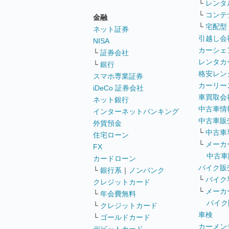
└
レンタ
└
コンテ
金融
└
宅配型
ネット証券
引越し会
NISA
カーシェ
└
証券会社
レンタカ
└
銀行
格安レン
スマホ専業証券
カーリー
iDeCo 証券会社
車買取会
ネット銀行
中古車情
インターネットバンキング
中古車販
外貨預金
└
中古車
住宅ローン
└
メーカ
FX
中古車
カードローン
バイク販
└
銀行系
｜
ノンバンク
└
バイク
クレジットカード
└
メーカ
└
年会費無料
バイク
└
クレジットカード
車検
└
ゴールドカード
カーメン