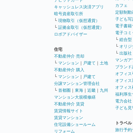
デビットカード
カフェ
キャッシュレス決済アプリ
定額制動
暗号資産取引所
子ども写
└
現物取引（仮想通貨）
電子書籍
└
証拠金取引（仮想通貨）
電子コミ
ロボアドバイザー
└
総合型
└
オリジ
住宅
└
出版社
不動産仲介 売却
マンガア
└
マンション
｜
戸建て
｜
土地
ブランド
不動産仲介 購入
オフィス
└
マンション
｜
戸建て
オフィス
分譲マンション管理会社
オフィス
└
首都圏
｜
東海
｜
近畿
｜
九州
福利厚生
マンション大規模修繕
電力会社
不動産仲介 賃貸
子ども見
賃貸情報サイト
賃貸マンション
トラベル
住宅設備ショールーム
旅行予約
リフォーム