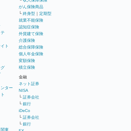
└
収入保障保険
がん保険商品
└
終身型
｜
定期型
就業不能保険
テ
認知症保険
ステ
外貨建て保険
介護保険
サイト
総合保障保険
個人年金保険
変額保険
積立保険
ング
グ
金融
ネット証券
ウンター
NISA
イト
└
証券会社
リ
└
銀行
iDeCo
└
証券会社
└
銀行
｜
関東
FX