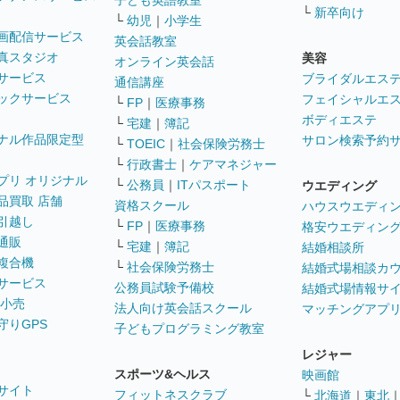
子ども英語教室
└
新卒向け
└
幼児
｜
小学生
画配信サービス
英会話教室
真スタジオ
美容
オンライン英会話
サービス
ブライダルエス
通信講座
ックサービス
フェイシャルエ
└
FP
｜
医療事務
ボディエステ
└
宅建
｜
簿記
ナル作品限定型
サロン検索予約
└
TOEIC
｜
社会保険労務士
└
行政書士
｜
ケアマネジャー
プリ オリジナル
└
公務員
｜
ITパスポート
ウエディング
品買取 店舗
資格スクール
ハウスウエディ
引越し
└
FP
｜
医療事務
格安ウエディン
通販
└
宅建
｜
簿記
結婚相談所
複合機
└
社会保険労務士
結婚式場相談カ
サービス
公務員試験予備校
結婚式場情報サ
 小売
法人向け英会話スクール
マッチングアプ
守りGPS
子どもプログラミング教室
レジャー
スポーツ&ヘルス
映画館
サイト
フィットネスクラブ
└
北海道
｜
東北