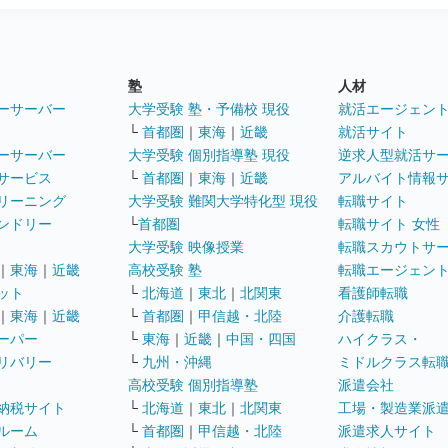
塾
人材
ーサーバー
大学受験 塾・予備校 現役
就活エージェン
└
首都圏
｜
東海
｜
近畿
就活サイト
ーサーバー
大学受験 個別指導塾 現役
逆求人型就活サ
サービス
└
首都圏
｜
東海
｜
近畿
アルバイト情報
リーニング
大学受験 難関大学特化型 現役
転職サイト
ンドリー
└
首都圏
転職サイト 女性
大学受験 映像授業
転職スカウトサ
｜
東海
｜
近畿
高校受験 塾
転職エージェン
ット
└
北海道
｜
東北
｜
北関東
看護師転職
｜
東海
｜
近畿
└
首都圏
｜
甲信越・北陸
介護転職
ーパー
└
東海
｜
近畿
｜
中国・四国
ハイクラス・
リバリー
└
九州・沖縄
ミドルクラス転
高校受験 個別指導塾
派遣会社
納税サイト
└
北海道
｜
東北
｜
北関東
工場・製造業派
ルーム
└
首都圏
｜
甲信越・北陸
派遣求人サイト