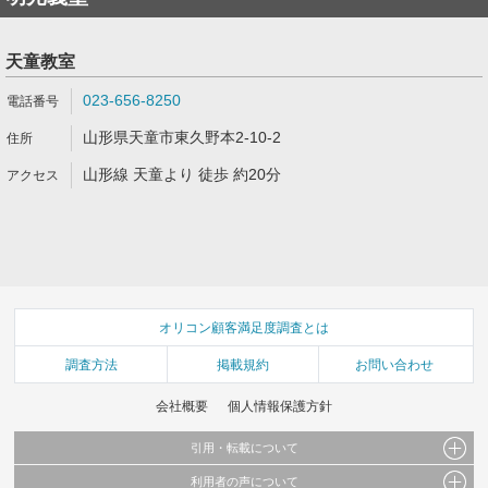
天童教室
023-656-8250
山形県天童市東久野本2-10-2
山形線 天童より 徒歩 約20分
オリコン顧客満足度調査とは
調査方法
掲載規約
お問い合わせ
会社概要
個人情報保護方針
引用・転載について
利用者の声について
当サイトで公開されている情報（文字、写真、イラスト、画像データ等）及びこれらの配