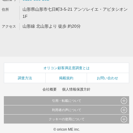
山形県山形市七日町3-5-21 アンソレイエ・アビタシオン
1F
山形線 北山形より 徒歩 約20分
オリコン顧客満足度調査とは
調査方法
掲載規約
お問い合わせ
会社概要
個人情報保護方針
引用・転載について
利用者の声について
当サイトで公開されている情報（文字、写真、イラスト、画像データ等）及びこれらの配
置・編集および構造などについての著作権は株式会社oricon MEに帰属しております。
クッキーの使用について
当サイトに掲載している内容はすべてサービスの利用者が提出された見解・感想です。
これらの情報を権利者の許可なく無断転載・複製などの二次利用を行うことは固く禁じて
弊社が内容について正確性を含め一切保証するものではありません。
おります。
© oricon ME inc.
このサイトでは Cookie を使用して、ユーザーに合わせたコンテンツや広告の表示、ソー
弊社の見解・ 意見ではないことをご理解いただいた上でご覧ください。