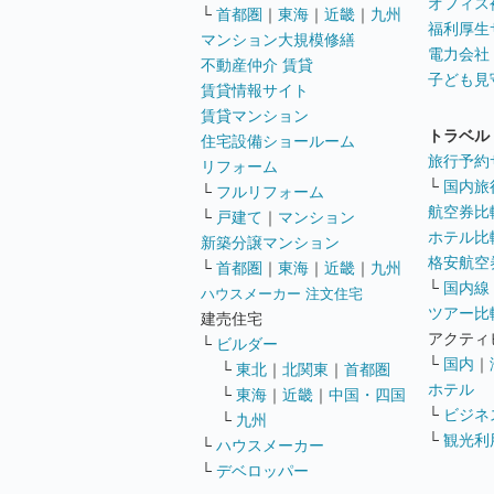
オフィス
└
首都圏
｜
東海
｜
近畿
｜
九州
福利厚生
マンション大規模修繕
電力会社
不動産仲介 賃貸
子ども見
賃貸情報サイト
賃貸マンション
トラベル
住宅設備ショールーム
旅行予約
リフォーム
└
国内旅
└
フルリフォーム
航空券比
└
戸建て
｜
マンション
ホテル比
新築分譲マンション
格安航空券
└
首都圏
｜
東海
｜
近畿
｜
九州
└
国内線
ハウスメーカー 注文住宅
ツアー比
建売住宅
アクティ
└
ビルダー
└
国内
｜
└
東北
｜
北関東
｜
首都圏
ホテル
└
東海
｜
近畿
｜
中国・四国
└
ビジネ
└
九州
└
観光利
└
ハウスメーカー
└
デベロッパー