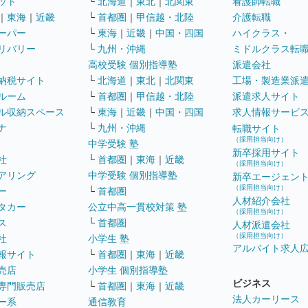
ット
└
北海道
｜
東北
｜
北関東
看護師転職
｜
東海
｜
近畿
└
首都圏
｜
甲信越・北陸
介護転職
ーパー
└
東海
｜
近畿
｜
中国・四国
ハイクラス・
リバリー
└
九州・沖縄
ミドルクラス転
高校受験 個別指導塾
派遣会社
納税サイト
└
北海道
｜
東北
｜
北関東
工場・製造業派
ルーム
└
首都圏
｜
甲信越・北陸
派遣求人サイト
ル収納スペース
└
東海
｜
近畿
｜
中国・四国
求人情報サービ
ナ
└
九州・沖縄
転職サイト
（採用担当向け）
中学受験 塾
新卒採用サイト
社
└
首都圏
｜
東海
｜
近畿
（採用担当向け）
アリング
中学受験 個別指導塾
新卒エージェン
（採用担当向け）
ー
└
首都圏
人材紹介会社
タカー
公立中高一貫校対策 塾
（採用担当向け）
ス
└
首都圏
人材派遣会社
（採用担当向け）
社
小学生 塾
アルバイト求人
報サイト
└
首都圏
｜
東海
｜
近畿
売店
小学生 個別指導塾
ビジネス
専門販売店
└
首都圏
｜
東海
｜
近畿
法人カーリース
ー系
通信教育