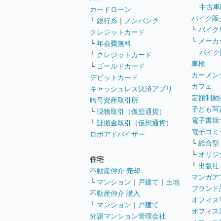
中古車
カードローン
バイク販
└
銀行系
｜
ノンバンク
└
バイク
クレジットカード
└
メーカ
└
年会費無料
バイク
└
クレジットカード
車検
└
ゴールドカード
カーメン
デビットカード
カフェ
キャッシュレス決済アプリ
定額制動
暗号資産取引所
子ども写
└
現物取引（仮想通貨）
電子書籍
└
証拠金取引（仮想通貨）
電子コミ
ロボアドバイザー
└
総合型
└
オリジ
住宅
└
出版社
不動産仲介 売却
マンガア
└
マンション
｜
戸建て
｜
土地
ブランド
不動産仲介 購入
オフィス
└
マンション
｜
戸建て
オフィス
分譲マンション管理会社