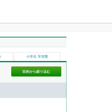
塾
小学生 学習塾