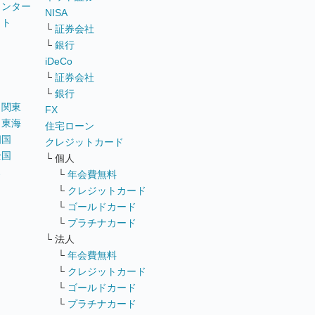
ウンター
NISA
イト
└
証券会社
リ
└
銀行
iDeCo
└
証券会社
└
銀行
｜
関東
FX
｜
東海
住宅ローン
四国
クレジットカード
全国
└ 個人
ス
└
年会費無料
└
クレジットカード
└
ゴールドカード
└
プラチナカード
└ 法人
└
年会費無料
└
クレジットカード
└
ゴールドカード
└
プラチナカード