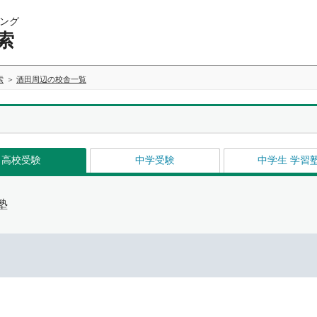
ング
索
索
酒田周辺の校舎一覧
高校受験
中学受験
中学生 学習
塾