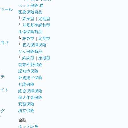
ペット保険 猫
トツール
医療保険商品
└
終身型
｜
定期型
└
引受基準緩和型
生命保険商品
└
終身型
｜
定期型
員向け
└
収入保障保険
がん保険商品
└
終身型
｜
定期型
就業不能保険
テ
認知症保険
ステ
外貨建て保険
介護保険
サイト
総合保障保険
個人年金保険
変額保険
積立保険
ング
グ
金融
ネット証券