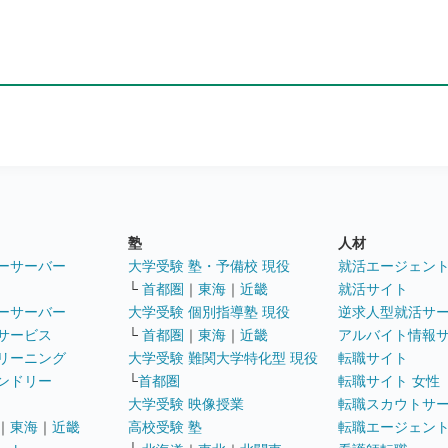
塾
人材
ーサーバー
大学受験 塾・予備校 現役
就活エージェン
└
首都圏
｜
東海
｜
近畿
就活サイト
ーサーバー
大学受験 個別指導塾 現役
逆求人型就活サ
サービス
└
首都圏
｜
東海
｜
近畿
アルバイト情報
リーニング
大学受験 難関大学特化型 現役
転職サイト
ンドリー
└
首都圏
転職サイト 女性
大学受験 映像授業
転職スカウトサ
｜
東海
｜
近畿
高校受験 塾
転職エージェン