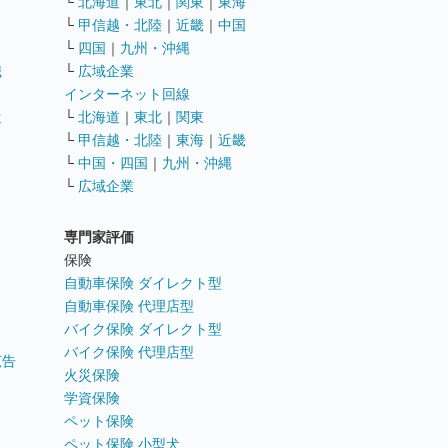
└
北海道
｜
東北
｜
関東
｜
東海
└
甲信越・北陸
｜
近畿
｜
中国
└
四国
｜
九州・沖縄
職
└
広域企業
インターネット回線
遣
└
北海道
｜
東北
｜
関東
└
甲信越・北陸
｜
東海
｜
近畿
ス
└
中国・四国
｜
九州・沖縄
└
広域企業
専門家評価
ト
保険
自動車保険 ダイレクト型
自動車保険 代理店型
バイク保険 ダイレクト型
バイク保険 代理店型
広告
火災保険
学資保険
ペット保険
ペット保険 小型犬