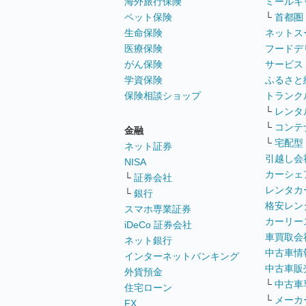
海外旅行保険
ミールキ
ペット保険
└
首都圏
生命保険
ネットス
医療保険
フードデ
がん保険
サービス
学資保険
ふるさと
保険相談ショップ
トランク
└
レンタ
└
コンテ
金融
└
宅配型
ネット証券
引越し会
NISA
カーシェ
└
証券会社
レンタカ
└
銀行
格安レン
スマホ専業証券
カーリー
iDeCo 証券会社
車買取会
ネット銀行
中古車情
インターネットバンキング
中古車販
外貨預金
└
中古車
住宅ローン
└
メーカ
FX