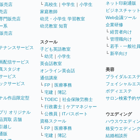
ネット印刷通販
販売店
└
高校生
｜
中学生
｜
小学生
ビジネスチャッ
売店
家庭教師
Web会議ツール
専門販売店
幼児・小学生 学習教室
企業研修
ー系
幼児教室 知育
└
経営者向け
販売店
└
管理職向け
スクール
└
若手・一般社
テナンスサービス
子ども英語教室
└
新卒向け
└
幼児
｜
小学生
画配信サービス
英会話教室
真スタジオ
美容
オンライン英会話
サービス
ブライダルエス
通信講座
ックサービス
フェイシャルエ
└
FP
｜
医療事務
ボディエステ
└
宅建
｜
簿記
ナル作品限定型
サロン検索予約
└
TOEIC
｜
社会保険労務士
└
行政書士
｜
ケアマネジャー
プリ オリジナル
└
公務員
｜
ITパスポート
ウエディング
品買取 店舗
資格スクール
ハウスウエディ
引越し
└
FP
｜
医療事務
格安ウエディン
通販
└
宅建
｜
簿記
結婚相談所