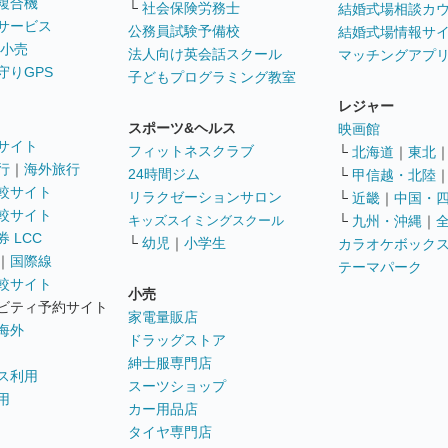
複合機
└
社会保険労務士
結婚式場相談カ
サービス
公務員試験予備校
結婚式場情報サ
 小売
法人向け英会話スクール
マッチングアプ
守りGPS
子どもプログラミング教室
レジャー
スポーツ&ヘルス
映画館
サイト
フィットネスクラブ
└
北海道
｜
東北
行
｜
海外旅行
24時間ジム
└
甲信越・北陸
較サイト
リラクゼーションサロン
└
近畿
｜
中国・
較サイト
キッズスイミングスクール
└
九州・沖縄
｜
 LCC
└
幼児
｜
小学生
カラオケボック
｜
国際線
テーマパーク
較サイト
小売
ビティ予約サイト
家電量販店
海外
ドラッグストア
紳士服専門店
ス利用
スーツショップ
用
カー用品店
タイヤ専門店