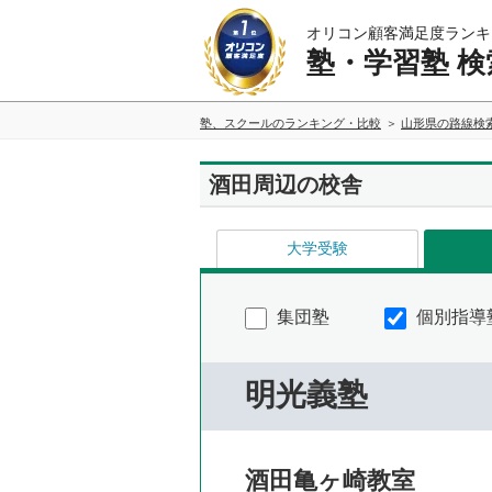
オリコン顧客満足度ランキ
塾・学習塾 検
塾、スクールのランキング・比較
山形県の路線検
酒田周辺の校舎
大学受験
集団塾
個別指導
明光義塾
酒田亀ヶ崎教室