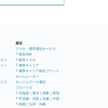
通信
ト
スマホ・携帯通信サービス
└
格安SIM
ービス
└
格安スマホ
サイト
└
携帯キャリア
└
携帯キャリア格安ブランド
ホームルーター
ービス
モバイルデータ通信
ト
プロバイダ
└
北海道
｜
東北
｜
関東
｜
東海
└
甲信越・北陸
｜
近畿
｜
中国
└
四国
｜
九州・沖縄