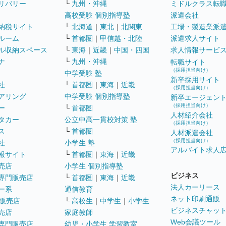
リバリー
└
九州・沖縄
ミドルクラス転
高校受験 個別指導塾
派遣会社
納税サイト
└
北海道
｜
東北
｜
北関東
工場・製造業派
ルーム
└
首都圏
｜
甲信越・北陸
派遣求人サイト
ル収納スペース
└
東海
｜
近畿
｜
中国・四国
求人情報サービ
ナ
└
九州・沖縄
転職サイト
（採用担当向け）
中学受験 塾
新卒採用サイト
社
└
首都圏
｜
東海
｜
近畿
（採用担当向け）
アリング
中学受験 個別指導塾
新卒エージェン
（採用担当向け）
ー
└
首都圏
人材紹介会社
タカー
公立中高一貫校対策 塾
（採用担当向け）
ス
└
首都圏
人材派遣会社
（採用担当向け）
社
小学生 塾
アルバイト求人
報サイト
└
首都圏
｜
東海
｜
近畿
売店
小学生 個別指導塾
ビジネス
専門販売店
└
首都圏
｜
東海
｜
近畿
法人カーリース
ー系
通信教育
ネット印刷通販
販売店
└
高校生
｜
中学生
｜
小学生
ビジネスチャッ
売店
家庭教師
Web会議ツール
専門販売店
幼児・小学生 学習教室