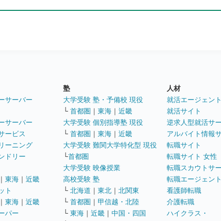
塾
人材
ーサーバー
大学受験 塾・予備校 現役
就活エージェン
└
首都圏
｜
東海
｜
近畿
就活サイト
ーサーバー
大学受験 個別指導塾 現役
逆求人型就活サ
サービス
└
首都圏
｜
東海
｜
近畿
アルバイト情報
リーニング
大学受験 難関大学特化型 現役
転職サイト
ンドリー
└
首都圏
転職サイト 女性
大学受験 映像授業
転職スカウトサ
｜
東海
｜
近畿
高校受験 塾
転職エージェン
ット
└
北海道
｜
東北
｜
北関東
看護師転職
｜
東海
｜
近畿
└
首都圏
｜
甲信越・北陸
介護転職
ーパー
└
東海
｜
近畿
｜
中国・四国
ハイクラス・