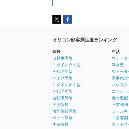
オリコン顧客満足度ランキング
保険
生活
自動車保険
ウォータ
└
ダイレクト型
浄水型
└
代理店型
ウォータ
バイク保険
家事代行
└
ダイレクト型
ハウスク
└
代理店型
コインラ
自転車保険
食材宅配
火災保険
└
首都圏
海外旅行保険
ミールキ
ペット保険
└
首都圏
生命保険
ネットス