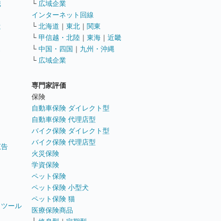
職
└
広域企業
インターネット回線
遣
└
北海道
｜
東北
｜
関東
└
甲信越・北陸
｜
東海
｜
近畿
ス
└
中国・四国
｜
九州・沖縄
└
広域企業
専門家評価
ト
保険
自動車保険 ダイレクト型
自動車保険 代理店型
バイク保険 ダイレクト型
バイク保険 代理店型
広告
火災保険
学資保険
ペット保険
ペット保険 小型犬
ペット保険 猫
トツール
医療保険商品