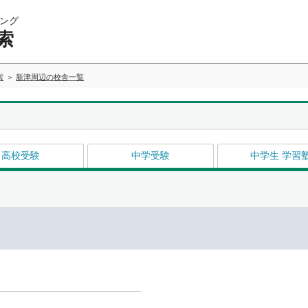
ング
索
索
新津周辺の校舎一覧
高校受験
中学受験
中学生 学習