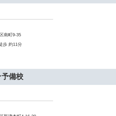
南町9-35
徒歩 約11分
ン予備校