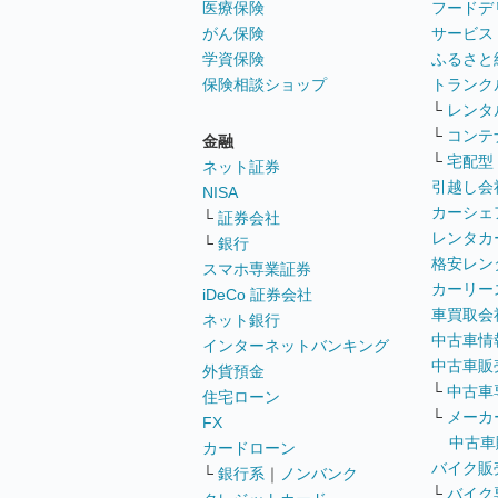
医療保険
フードデ
がん保険
サービス
学資保険
ふるさと
保険相談ショップ
トランク
└
レンタ
└
コンテ
金融
└
宅配型
ネット証券
引越し会
NISA
カーシェ
└
証券会社
レンタカ
└
銀行
格安レン
スマホ専業証券
カーリー
iDeCo 証券会社
車買取会
ネット銀行
中古車情
インターネットバンキング
中古車販
外貨預金
└
中古車
住宅ローン
└
メーカ
FX
中古車
カードローン
バイク販
└
銀行系
｜
ノンバンク
└
バイク