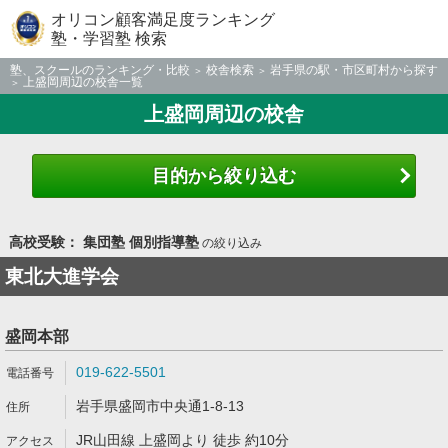
オリコン顧客満足度ランキング
塾・学習塾 検索
塾、スクールのランキング・比較
校舎検索
岩手県の駅・市区町村から探す
上盛岡周辺の校舎一覧
上盛岡周辺の校舎
目的から絞り込む
高校受験： 集団塾 個別指導塾
の絞り込み
東北大進学会
盛岡本部
019-622-5501
岩手県盛岡市中央通1-8-13
JR山田線 上盛岡より 徒歩 約10分