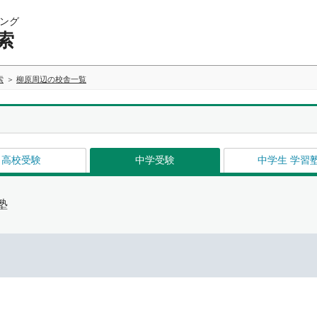
ング
索
索
柳原周辺の校舎一覧
高校受験
中学受験
中学生 学習
塾