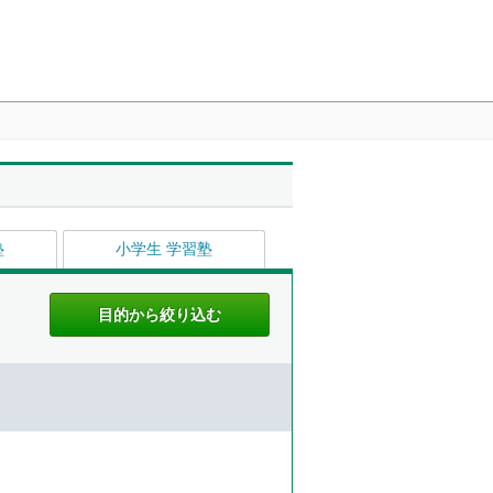
塾
小学生 学習塾