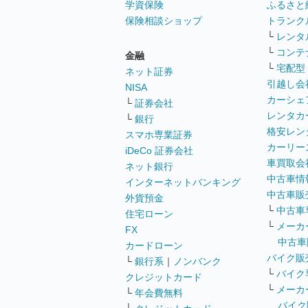
学資保険
ふるさと
保険相談ショップ
トランク
└
レンタ
└
コンテ
金融
└
宅配型
ネット証券
引越し会
NISA
カーシェ
└
証券会社
レンタカ
└
銀行
格安レン
スマホ専業証券
カーリー
iDeCo 証券会社
車買取会
ネット銀行
中古車情
インターネットバンキング
中古車販
外貨預金
└
中古車
住宅ローン
└
メーカ
FX
中古車
カードローン
バイク販
└
銀行系
｜
ノンバンク
└
バイク
クレジットカード
└
メーカ
└
年会費無料
バイク