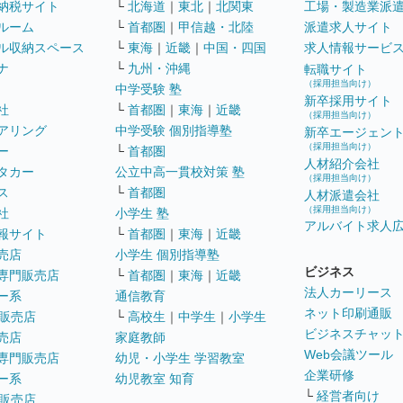
納税サイト
└
北海道
｜
東北
｜
北関東
工場・製造業派
ルーム
└
首都圏
｜
甲信越・北陸
派遣求人サイト
ル収納スペース
└
東海
｜
近畿
｜
中国・四国
求人情報サービ
ナ
└
九州・沖縄
転職サイト
（採用担当向け）
中学受験 塾
新卒採用サイト
社
└
首都圏
｜
東海
｜
近畿
（採用担当向け）
アリング
中学受験 個別指導塾
新卒エージェン
（採用担当向け）
ー
└
首都圏
人材紹介会社
タカー
公立中高一貫校対策 塾
（採用担当向け）
ス
└
首都圏
人材派遣会社
（採用担当向け）
社
小学生 塾
アルバイト求人
報サイト
└
首都圏
｜
東海
｜
近畿
売店
小学生 個別指導塾
ビジネス
専門販売店
└
首都圏
｜
東海
｜
近畿
法人カーリース
ー系
通信教育
ネット印刷通販
販売店
└
高校生
｜
中学生
｜
小学生
ビジネスチャッ
売店
家庭教師
Web会議ツール
専門販売店
幼児・小学生 学習教室
企業研修
ー系
幼児教室 知育
└
経営者向け
販売店