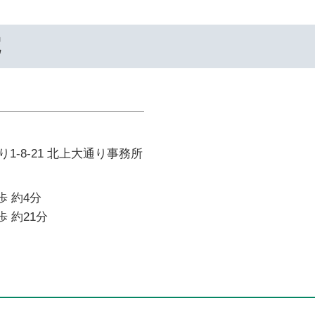
院
1-8-21 北上大通り事務所
歩 約4分
歩 約21分