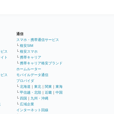
通信
ト
スマホ・携帯通信サービス
└
格安SIM
ービス
└
格安スマホ
サイト
└
携帯キャリア
└
携帯キャリア格安ブランド
ホームルーター
ービス
モバイルデータ通信
ト
プロバイダ
└
北海道
｜
東北
｜
関東
｜
東海
└
甲信越・北陸
｜
近畿
｜
中国
└
四国
｜
九州・沖縄
職
└
広域企業
インターネット回線