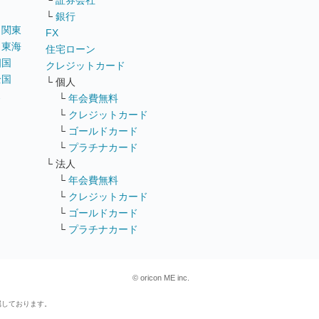
└
証券会社
└
銀行
｜
関東
FX
｜
東海
住宅ローン
四国
クレジットカード
全国
└ 個人
ス
└
年会費無料
└
クレジットカード
└
ゴールドカード
└
プラチナカード
└ 法人
└
年会費無料
└
クレジットカード
└
ゴールドカード
└
プラチナカード
© oricon ME inc.
属しております。