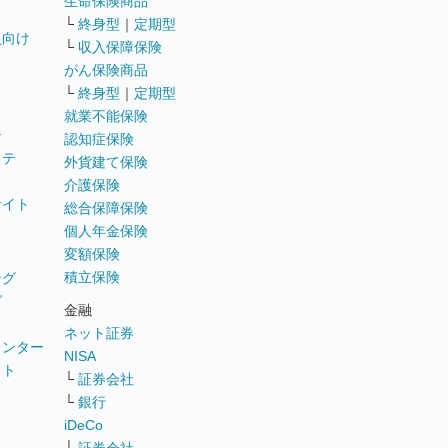
生命保険商品
└
終身型
｜
定期型
員向け
└
収入保障保険
がん保険商品
└
終身型
｜
定期型
就業不能保険
テ
認知症保険
ステ
外貨建て保険
介護保険
サイト
総合保障保険
個人年金保険
変額保険
積立保険
ング
グ
金融
ネット証券
ウンター
NISA
イト
└
証券会社
リ
└
銀行
iDeCo