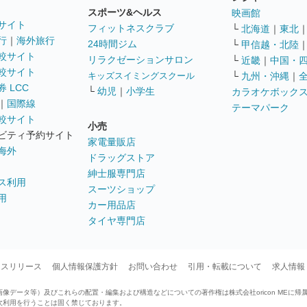
スポーツ&ヘルス
映画館
サイト
フィットネスクラブ
└
北海道
｜
東北
行
｜
海外旅行
24時間ジム
└
甲信越・北陸
較サイト
リラクゼーションサロン
└
近畿
｜
中国・
較サイト
キッズスイミングスクール
└
九州・沖縄
｜
 LCC
└
幼児
｜
小学生
カラオケボック
｜
国際線
テーマパーク
較サイト
小売
ビティ予約サイト
家電量販店
海外
ドラッグストア
紳士服専門店
ス利用
スーツショップ
用
カー用品店
タイヤ専門店
ースリリース
個人情報保護方針
お問い合わせ
引用・転載について
求人情報
データ等）及びこれらの配置・編集および構造などについての著作権は株式会社oricon MEに帰
次利用を行うことは固く禁じております。