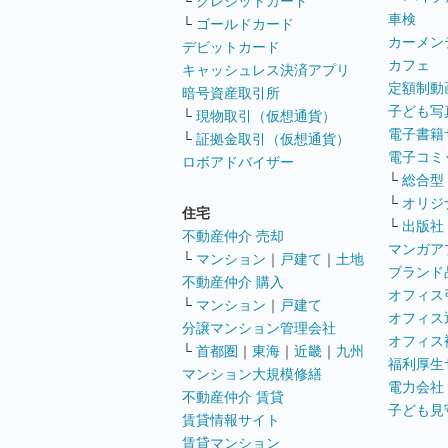
└
クレジットカード
車検
└
ゴールドカード
カーメン
デビットカード
カフェ
キャッシュレス決済アプリ
定額制動
暗号資産取引所
子ども写
└
現物取引（仮想通貨）
電子書籍
└
証拠金取引（仮想通貨）
電子コミ
ロボアドバイザー
└
総合型
└
オリジ
住宅
└
出版社
不動産仲介 売却
マンガア
└
マンション
｜
戸建て
｜
土地
ブランド
不動産仲介 購入
オフィス
└
マンション
｜
戸建て
オフィス
分譲マンション管理会社
オフィス
└
首都圏
｜
東海
｜
近畿
｜
九州
福利厚生
マンション大規模修繕
電力会社
不動産仲介 賃貸
子ども見
賃貸情報サイト
賃貸マンション