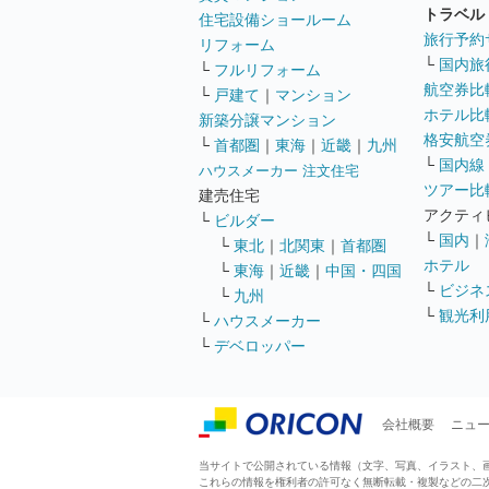
トラベル
住宅設備ショールーム
旅行予約
リフォーム
└
国内旅
└
フルリフォーム
航空券比
└
戸建て
｜
マンション
ホテル比
新築分譲マンション
格安航空券
└
首都圏
｜
東海
｜
近畿
｜
九州
└
国内線
ハウスメーカー 注文住宅
ツアー比
建売住宅
アクティ
└
ビルダー
└
国内
｜
└
東北
｜
北関東
｜
首都圏
ホテル
└
東海
｜
近畿
｜
中国・四国
└
ビジネ
└
九州
└
観光利
└
ハウスメーカー
└
デベロッパー
会社概要
ニュ
当サイトで公開されている情報（文字、写真、イラスト、画像
これらの情報を権利者の許可なく無断転載・複製などの二