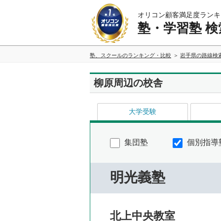
オリコン顧客満足度ランキ
塾・学習塾 検
塾、スクールのランキング・比較
岩手県の路線検
柳原周辺の校舎
大学受験
集団塾
個別指導
明光義塾
北上中央教室