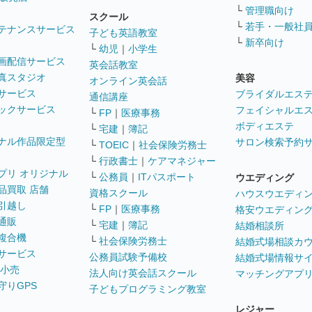
└
管理職向け
スクール
└
若手・一般社
テナンスサービス
子ども英語教室
└
新卒向け
└
幼児
｜
小学生
画配信サービス
英会話教室
真スタジオ
美容
オンライン英会話
サービス
ブライダルエス
通信講座
ックサービス
フェイシャルエ
└
FP
｜
医療事務
ボディエステ
└
宅建
｜
簿記
ナル作品限定型
サロン検索予約
└
TOEIC
｜
社会保険労務士
└
行政書士
｜
ケアマネジャー
プリ オリジナル
└
公務員
｜
ITパスポート
ウエディング
品買取 店舗
資格スクール
ハウスウエディ
引越し
└
FP
｜
医療事務
格安ウエディン
通販
└
宅建
｜
簿記
結婚相談所
複合機
└
社会保険労務士
結婚式場相談カ
サービス
公務員試験予備校
結婚式場情報サ
 小売
法人向け英会話スクール
マッチングアプ
守りGPS
子どもプログラミング教室
レジャー