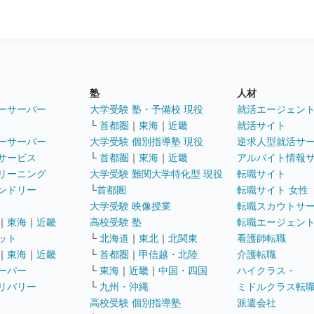
塾
人材
ーサーバー
大学受験 塾・予備校 現役
就活エージェン
└
首都圏
｜
東海
｜
近畿
就活サイト
ーサーバー
大学受験 個別指導塾 現役
逆求人型就活サ
サービス
└
首都圏
｜
東海
｜
近畿
アルバイト情報
リーニング
大学受験 難関大学特化型 現役
転職サイト
ンドリー
└
首都圏
転職サイト 女性
大学受験 映像授業
転職スカウトサ
｜
東海
｜
近畿
高校受験 塾
転職エージェン
ット
└
北海道
｜
東北
｜
北関東
看護師転職
｜
東海
｜
近畿
└
首都圏
｜
甲信越・北陸
介護転職
ーパー
└
東海
｜
近畿
｜
中国・四国
ハイクラス・
リバリー
└
九州・沖縄
ミドルクラス転
高校受験 個別指導塾
派遣会社